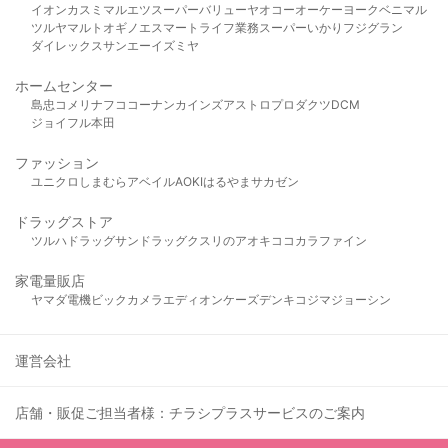
イオン
カスミ
マルエツ
スーパーバリュー
ヤオコー
オーケー
ヨークベニマル
ツルヤ
マルト
オギノ
エスマート
ライフ
業務スーパー
いかり
フジグラン
ダイレックス
サンエー
イズミヤ
ホームセンター
島忠
コメリ
ナフコ
コーナン
カインズ
アストロプロダクツ
DCM
ジョイフル本田
ファッション
ユニクロ
しまむら
アベイル
AOKI
はるやま
サカゼン
ドラッグストア
ツルハドラッグ
サンドラッグ
クスリのアオキ
ココカラファイン
家電量販店
ヤマダ電機
ビックカメラ
エディオン
ケーズデンキ
コジマ
ジョーシン
運営会社
店舗・販促ご担当者様：チラシプラスサービスのご案内