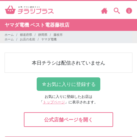
ヤマダ電機
ベスト電器藤枝店
ホーム
都道府県
静岡県
藤枝市
ホーム
お店の名前
ヤマダ電機
本日チラシは配信されていません
お気に入りに登録したお店は
「
トップページ
」に表示されます。
公式店舗ページを開く