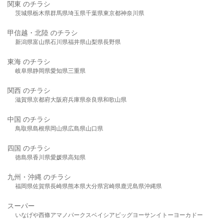
関東 のチラシ
茨城県
栃木県
群馬県
埼玉県
千葉県
東京都
神奈川県
甲信越・北陸 のチラシ
新潟県
富山県
石川県
福井県
山梨県
長野県
東海 のチラシ
岐阜県
静岡県
愛知県
三重県
関西 のチラシ
滋賀県
京都府
大阪府
兵庫県
奈良県
和歌山県
中国 のチラシ
鳥取県
島根県
岡山県
広島県
山口県
四国 のチラシ
徳島県
香川県
愛媛県
高知県
九州・沖縄 のチラシ
福岡県
佐賀県
長崎県
熊本県
大分県
宮崎県
鹿児島県
沖縄県
スーパー
いなげや
西條
アマノパークス
ベイシア
ビッグヨーサン
イトーヨーカドー