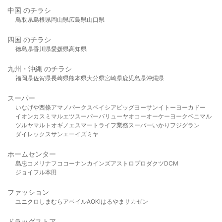
中国 のチラシ
鳥取県
島根県
岡山県
広島県
山口県
四国 のチラシ
徳島県
香川県
愛媛県
高知県
九州・沖縄 のチラシ
福岡県
佐賀県
長崎県
熊本県
大分県
宮崎県
鹿児島県
沖縄県
スーパー
いなげや
西條
アマノパークス
ベイシア
ビッグヨーサン
イトーヨーカドー
イオン
カスミ
マルエツ
スーパーバリュー
ヤオコー
オーケー
ヨークベニマル
ツルヤ
マルト
オギノ
エスマート
ライフ
業務スーパー
いかり
フジグラン
ダイレックス
サンエー
イズミヤ
ホームセンター
島忠
コメリ
ナフコ
コーナン
カインズ
アストロプロダクツ
DCM
ジョイフル本田
ファッション
ユニクロ
しまむら
アベイル
AOKI
はるやま
サカゼン
ドラッグストア