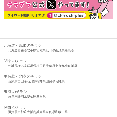
北海道・東北 のチラシ
北海道
青森県
岩手県
宮城県
秋田県
山形県
福島県
関東 のチラシ
茨城県
栃木県
群馬県
埼玉県
千葉県
東京都
神奈川県
甲信越・北陸 のチラシ
新潟県
富山県
石川県
福井県
山梨県
長野県
東海 のチラシ
岐阜県
静岡県
愛知県
三重県
関西 のチラシ
滋賀県
京都府
大阪府
兵庫県
奈良県
和歌山県