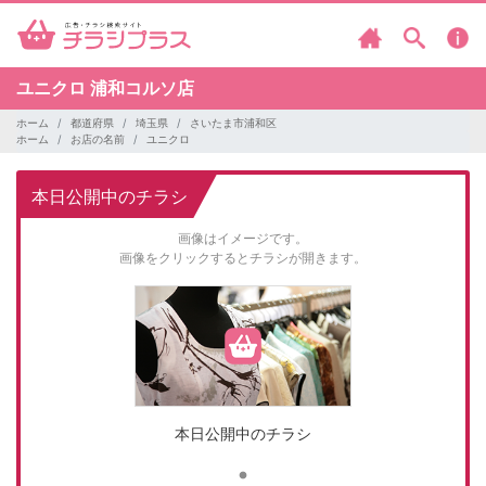
ユニクロ
浦和コルソ店
ホーム
都道府県
埼玉県
さいたま市浦和区
ホーム
お店の名前
ユニクロ
本日公開中のチラシ
画像はイメージです。
画像をクリックするとチラシが開きます。
本日公開中のチラシ