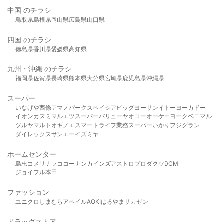
中国 のチラシ
鳥取県
島根県
岡山県
広島県
山口県
四国 のチラシ
徳島県
香川県
愛媛県
高知県
九州・沖縄 のチラシ
福岡県
佐賀県
長崎県
熊本県
大分県
宮崎県
鹿児島県
沖縄県
スーパー
いなげや
西條
アマノパークス
ベイシア
ビッグヨーサン
イトーヨーカドー
イオン
カスミ
マルエツ
スーパーバリュー
ヤオコー
オーケー
ヨークベニマル
ツルヤ
マルト
オギノ
エスマート
ライフ
業務スーパー
いかり
フジグラン
ダイレックス
サンエー
イズミヤ
ホームセンター
島忠
コメリ
ナフコ
コーナン
カインズ
アストロプロダクツ
DCM
ジョイフル本田
ファッション
ユニクロ
しまむら
アベイル
AOKI
はるやま
サカゼン
ドラッグストア