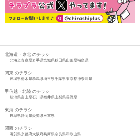
北海道・東北 のチラシ
北海道
青森県
岩手県
宮城県
秋田県
山形県
福島県
関東 のチラシ
茨城県
栃木県
群馬県
埼玉県
千葉県
東京都
神奈川県
甲信越・北陸 のチラシ
新潟県
富山県
石川県
福井県
山梨県
長野県
東海 のチラシ
岐阜県
静岡県
愛知県
三重県
関西 のチラシ
滋賀県
京都府
大阪府
兵庫県
奈良県
和歌山県