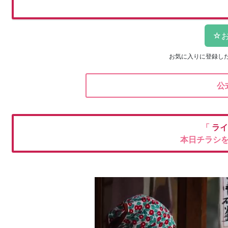
お気に入りに登録し
公
「
ラ
本日チラシ