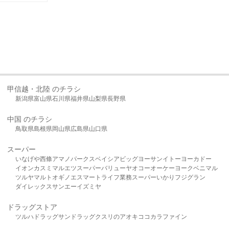
甲信越・北陸 のチラシ
新潟県
富山県
石川県
福井県
山梨県
長野県
中国 のチラシ
鳥取県
島根県
岡山県
広島県
山口県
スーパー
いなげや
西條
アマノパークス
ベイシア
ビッグヨーサン
イトーヨーカドー
イオン
カスミ
マルエツ
スーパーバリュー
ヤオコー
オーケー
ヨークベニマル
ツルヤ
マルト
オギノ
エスマート
ライフ
業務スーパー
いかり
フジグラン
ダイレックス
サンエー
イズミヤ
ドラッグストア
ツルハドラッグ
サンドラッグ
クスリのアオキ
ココカラファイン