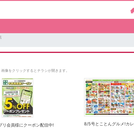
店
。
画像をクリックするとチラシが開きます。
8/5号とことんグルメ!カ
プリ会員様にクーポン配信中!