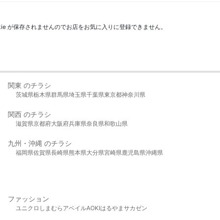
kie が保存されませんのでお店をお気に入りに登録できません。
関東 のチラシ
茨城県
栃木県
群馬県
埼玉県
千葉県
東京都
神奈川県
関西 のチラシ
滋賀県
京都府
大阪府
兵庫県
奈良県
和歌山県
九州・沖縄 のチラシ
福岡県
佐賀県
長崎県
熊本県
大分県
宮崎県
鹿児島県
沖縄県
ファッション
ユニクロ
しまむら
アベイル
AOKI
はるやま
サカゼン