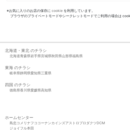
※お気に入りのお店の保存に
cookie
を利用しています。
ブラウザのプライベートモードやシークレットモードでご利用の場合は coo
北海道・東北 のチラシ
北海道
青森県
岩手県
宮城県
秋田県
山形県
福島県
東海 のチラシ
岐阜県
静岡県
愛知県
三重県
四国 のチラシ
徳島県
香川県
愛媛県
高知県
ホームセンター
島忠
コメリ
ナフコ
コーナン
カインズ
アストロプロダクツ
DCM
ジョイフル本田