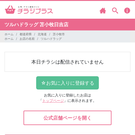
ツルハドラッグ
苫小牧日吉店
ホーム
都道府県
北海道
苫小牧市
ホーム
お店の名前
ツルハドラッグ
本日チラシは配信されていません
お気に入りに登録したお店は
「
トップページ
」に表示されます。
公式店舗ページを開く