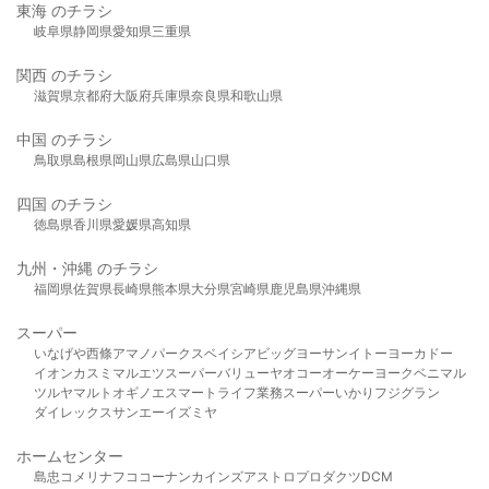
東海 のチラシ
岐阜県
静岡県
愛知県
三重県
関西 のチラシ
滋賀県
京都府
大阪府
兵庫県
奈良県
和歌山県
中国 のチラシ
鳥取県
島根県
岡山県
広島県
山口県
四国 のチラシ
徳島県
香川県
愛媛県
高知県
九州・沖縄 のチラシ
福岡県
佐賀県
長崎県
熊本県
大分県
宮崎県
鹿児島県
沖縄県
スーパー
いなげや
西條
アマノパークス
ベイシア
ビッグヨーサン
イトーヨーカドー
イオン
カスミ
マルエツ
スーパーバリュー
ヤオコー
オーケー
ヨークベニマル
ツルヤ
マルト
オギノ
エスマート
ライフ
業務スーパー
いかり
フジグラン
ダイレックス
サンエー
イズミヤ
ホームセンター
島忠
コメリ
ナフコ
コーナン
カインズ
アストロプロダクツ
DCM