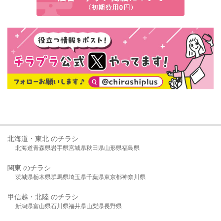
北海道・東北 のチラシ
北海道
青森県
岩手県
宮城県
秋田県
山形県
福島県
関東 のチラシ
茨城県
栃木県
群馬県
埼玉県
千葉県
東京都
神奈川県
甲信越・北陸 のチラシ
新潟県
富山県
石川県
福井県
山梨県
長野県