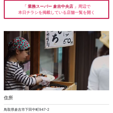
「
業務スーパー
倉吉中央店
」周辺で
本日チラシを掲載している店舗一覧を開く
住所
鳥取県倉吉市下田中町947-2