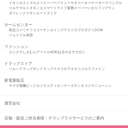
イオン
カスミ
マルエツ
スーパーバリュー
ヤオコー
オーケー
ヨークベニマル
ツルヤ
マルト
オギノ
エスマート
ライフ
業務スーパー
いかり
フジグラン
ダイレックス
サンエー
イズミヤ
ホームセンター
島忠
コメリ
ナフコ
コーナン
カインズ
アストロプロダクツ
DCM
ジョイフル本田
ファッション
ユニクロ
しまむら
アベイル
AOKI
はるやま
サカゼン
ドラッグストア
ツルハドラッグ
サンドラッグ
クスリのアオキ
ココカラファイン
家電量販店
ヤマダ電機
ビックカメラ
エディオン
ケーズデンキ
コジマ
ジョーシン
運営会社
店舗・販促ご担当者様：チラシプラスサービスのご案内