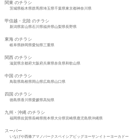
関東 のチラシ
茨城県
栃木県
群馬県
埼玉県
千葉県
東京都
神奈川県
甲信越・北陸 のチラシ
新潟県
富山県
石川県
福井県
山梨県
長野県
東海 のチラシ
岐阜県
静岡県
愛知県
三重県
関西 のチラシ
滋賀県
京都府
大阪府
兵庫県
奈良県
和歌山県
中国 のチラシ
鳥取県
島根県
岡山県
広島県
山口県
四国 のチラシ
徳島県
香川県
愛媛県
高知県
九州・沖縄 のチラシ
福岡県
佐賀県
長崎県
熊本県
大分県
宮崎県
鹿児島県
沖縄県
スーパー
いなげや
西條
アマノパークス
ベイシア
ビッグヨーサン
イトーヨーカドー