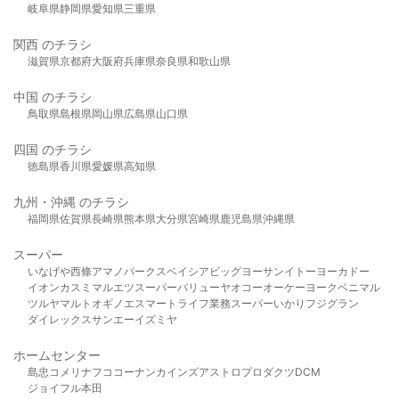
岐阜県
静岡県
愛知県
三重県
関西 のチラシ
滋賀県
京都府
大阪府
兵庫県
奈良県
和歌山県
中国 のチラシ
鳥取県
島根県
岡山県
広島県
山口県
四国 のチラシ
徳島県
香川県
愛媛県
高知県
九州・沖縄 のチラシ
福岡県
佐賀県
長崎県
熊本県
大分県
宮崎県
鹿児島県
沖縄県
スーパー
いなげや
西條
アマノパークス
ベイシア
ビッグヨーサン
イトーヨーカドー
イオン
カスミ
マルエツ
スーパーバリュー
ヤオコー
オーケー
ヨークベニマル
ツルヤ
マルト
オギノ
エスマート
ライフ
業務スーパー
いかり
フジグラン
ダイレックス
サンエー
イズミヤ
ホームセンター
島忠
コメリ
ナフコ
コーナン
カインズ
アストロプロダクツ
DCM
ジョイフル本田