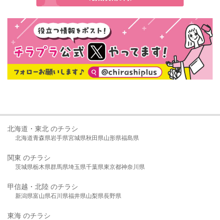
北海道・東北 のチラシ
北海道
青森県
岩手県
宮城県
秋田県
山形県
福島県
関東 のチラシ
茨城県
栃木県
群馬県
埼玉県
千葉県
東京都
神奈川県
甲信越・北陸 のチラシ
新潟県
富山県
石川県
福井県
山梨県
長野県
東海 のチラシ