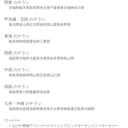
関東 のチラシ
茨城県
栃木県
群馬県
埼玉県
千葉県
東京都
神奈川県
甲信越・北陸 のチラシ
新潟県
富山県
石川県
福井県
山梨県
長野県
東海 のチラシ
岐阜県
静岡県
愛知県
三重県
関西 のチラシ
滋賀県
京都府
大阪府
兵庫県
奈良県
和歌山県
中国 のチラシ
鳥取県
島根県
岡山県
広島県
山口県
四国 のチラシ
徳島県
香川県
愛媛県
高知県
九州・沖縄 のチラシ
福岡県
佐賀県
長崎県
熊本県
大分県
宮崎県
鹿児島県
沖縄県
スーパー
いなげや
西條
アマノパークス
ベイシア
ビッグヨーサン
イトーヨーカドー