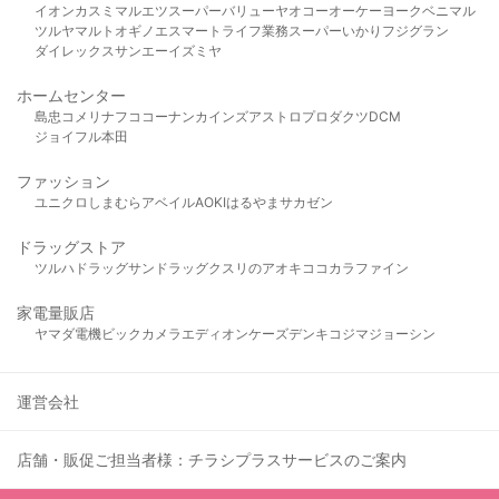
イオン
カスミ
マルエツ
スーパーバリュー
ヤオコー
オーケー
ヨークベニマル
ツルヤ
マルト
オギノ
エスマート
ライフ
業務スーパー
いかり
フジグラン
ダイレックス
サンエー
イズミヤ
ホームセンター
島忠
コメリ
ナフコ
コーナン
カインズ
アストロプロダクツ
DCM
ジョイフル本田
ファッション
ユニクロ
しまむら
アベイル
AOKI
はるやま
サカゼン
ドラッグストア
ツルハドラッグ
サンドラッグ
クスリのアオキ
ココカラファイン
家電量販店
ヤマダ電機
ビックカメラ
エディオン
ケーズデンキ
コジマ
ジョーシン
運営会社
店舗・販促ご担当者様：チラシプラスサービスのご案内