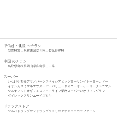
甲信越・北陸 のチラシ
新潟県
富山県
石川県
福井県
山梨県
長野県
中国 のチラシ
鳥取県
島根県
岡山県
広島県
山口県
スーパー
いなげや
西條
アマノパークス
ベイシア
ビッグヨーサン
イトーヨーカドー
イオン
カスミ
マルエツ
スーパーバリュー
ヤオコー
オーケー
ヨークベニマル
ツルヤ
マルト
オギノ
エスマート
ライフ
業務スーパー
いかり
フジグラン
ダイレックス
サンエー
イズミヤ
ドラッグストア
ツルハドラッグ
サンドラッグ
クスリのアオキ
ココカラファイン