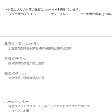
※お気に入りのお店の保存に
cookie
を利用しています。
ブラウザのプライベートモードやシークレットモードでご利用の場合は coo
北海道・東北 のチラシ
北海道
青森県
岩手県
宮城県
秋田県
山形県
福島県
東海 のチラシ
岐阜県
静岡県
愛知県
三重県
四国 のチラシ
徳島県
香川県
愛媛県
高知県
ホームセンター
島忠
コメリ
ナフコ
コーナン
カインズ
アストロプロダクツ
DCM
ジョイフル本田