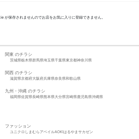
kie が保存されませんのでお店をお気に入りに登録できません。
関東 のチラシ
茨城県
栃木県
群馬県
埼玉県
千葉県
東京都
神奈川県
関西 のチラシ
滋賀県
京都府
大阪府
兵庫県
奈良県
和歌山県
九州・沖縄 のチラシ
福岡県
佐賀県
長崎県
熊本県
大分県
宮崎県
鹿児島県
沖縄県
ファッション
ユニクロ
しまむら
アベイル
AOKI
はるやま
サカゼン