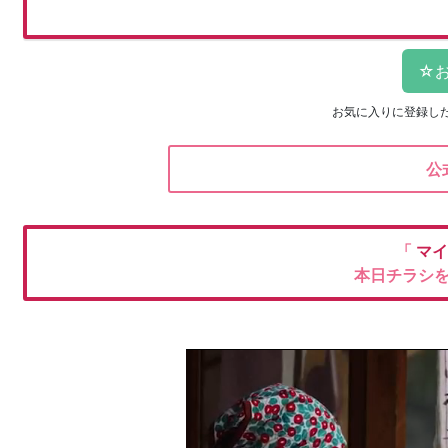
お気に入りに登録し
公
「
マ
本日チラシ