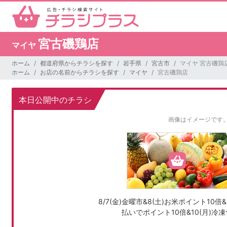
宮古磯鶏店
マイヤ
ホーム
都道府県からチラシを探す
岩手県
宮古市
マイヤ 宮古磯鶏
ホーム
お店の名前からチラシを探す
マイヤ
宮古磯鶏店
本日公開中のチラシ
画像はイメージです
8/7(金)金曜市&8(土)お米ポイント10倍&9
払いでポイント10倍&10(月)冷凍