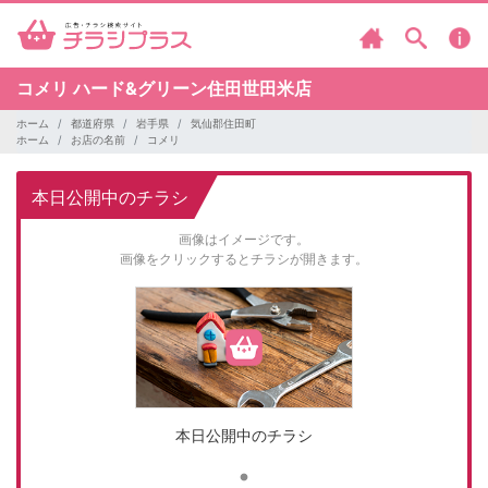
コメリ
ハード&グリーン住田世田米店
ホーム
都道府県
岩手県
気仙郡住田町
ホーム
お店の名前
コメリ
本日公開中のチラシ
画像はイメージです。
画像をクリックするとチラシが開きます。
本日公開中のチラシ