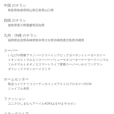
中国 のチラシ
鳥取県
島根県
岡山県
広島県
山口県
四国 のチラシ
徳島県
香川県
愛媛県
高知県
九州・沖縄 のチラシ
福岡県
佐賀県
長崎県
熊本県
大分県
宮崎県
鹿児島県
沖縄県
スーパー
いなげや
西條
アマノパークス
ベイシア
ビッグヨーサン
イトーヨーカドー
イオン
カスミ
マルエツ
スーパーバリュー
ヤオコー
オーケー
ヨークベニマル
ツルヤ
マルト
オギノ
エスマート
ライフ
業務スーパー
いかり
フジグラン
ダイレックス
サンエー
イズミヤ
ホームセンター
島忠
コメリ
ナフコ
コーナン
カインズ
アストロプロダクツ
DCM
ジョイフル本田
ファッション
ユニクロ
しまむら
アベイル
AOKI
はるやま
サカゼン
ドラッグストア