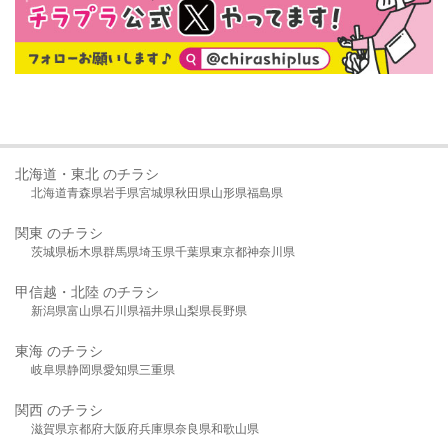
北海道・東北 のチラシ
北海道
青森県
岩手県
宮城県
秋田県
山形県
福島県
関東 のチラシ
茨城県
栃木県
群馬県
埼玉県
千葉県
東京都
神奈川県
甲信越・北陸 のチラシ
新潟県
富山県
石川県
福井県
山梨県
長野県
東海 のチラシ
岐阜県
静岡県
愛知県
三重県
関西 のチラシ
滋賀県
京都府
大阪府
兵庫県
奈良県
和歌山県