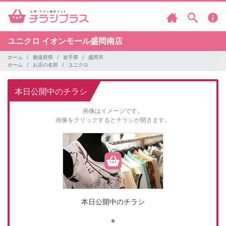
ユニクロ
イオンモール盛岡南店
ホーム
都道府県
岩手県
盛岡市
ホーム
お店の名前
ユニクロ
本日公開中のチラシ
画像はイメージです。
画像をクリックするとチラシが開きます。
本日公開中のチラシ