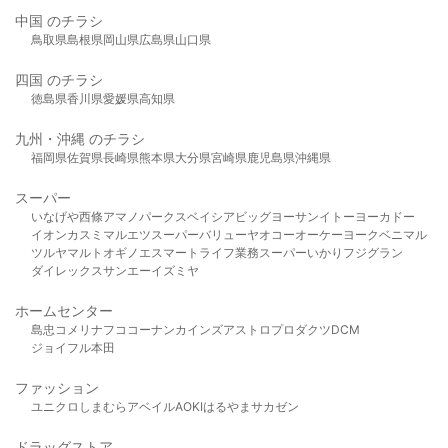
中国 のチラシ
鳥取県
島根県
岡山県
広島県
山口県
四国 のチラシ
徳島県
香川県
愛媛県
高知県
九州・沖縄 のチラシ
福岡県
佐賀県
長崎県
熊本県
大分県
宮崎県
鹿児島県
沖縄県
スーパー
いなげや
西條
アマノパークス
ベイシア
ビッグヨーサン
イトーヨーカドー
イオン
カスミ
マルエツ
スーパーバリュー
ヤオコー
オーケー
ヨークベニマル
ツルヤ
マルト
オギノ
エスマート
ライフ
業務スーパー
いかり
フジグラン
ダイレックス
サンエー
イズミヤ
ホームセンター
島忠
コメリ
ナフコ
コーナン
カインズ
アストロプロダクツ
DCM
ジョイフル本田
ファッション
ユニクロ
しまむら
アベイル
AOKI
はるやま
サカゼン
ドラッグストア