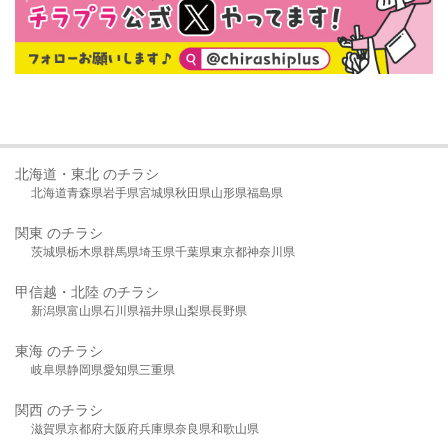
北海道・東北 のチラシ
北海道
青森県
岩手県
宮城県
秋田県
山形県
福島県
関東 のチラシ
茨城県
栃木県
群馬県
埼玉県
千葉県
東京都
神奈川県
甲信越・北陸 のチラシ
新潟県
富山県
石川県
福井県
山梨県
長野県
東海 のチラシ
岐阜県
静岡県
愛知県
三重県
関西 のチラシ
滋賀県
京都府
大阪府
兵庫県
奈良県
和歌山県