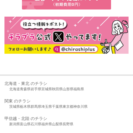
北海道・東北 のチラシ
北海道
青森県
岩手県
宮城県
秋田県
山形県
福島県
関東 のチラシ
茨城県
栃木県
群馬県
埼玉県
千葉県
東京都
神奈川県
甲信越・北陸 のチラシ
新潟県
富山県
石川県
福井県
山梨県
長野県