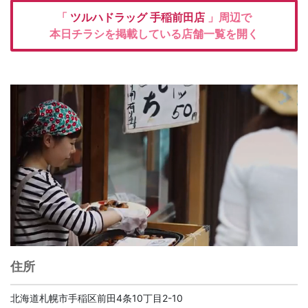
「
ツルハドラッグ
手稲前田店
」周辺で
本日チラシを掲載している店舗一覧を開く
住所
北海道札幌市手稲区前田4条10丁目2-10