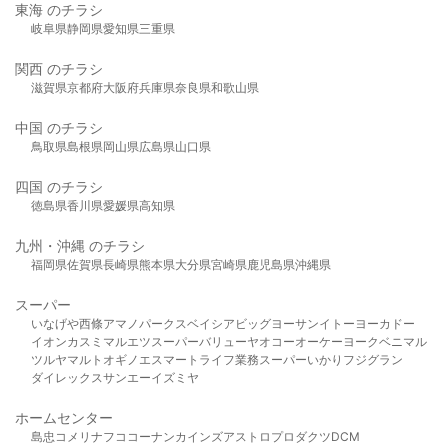
東海 のチラシ
岐阜県
静岡県
愛知県
三重県
関西 のチラシ
滋賀県
京都府
大阪府
兵庫県
奈良県
和歌山県
中国 のチラシ
鳥取県
島根県
岡山県
広島県
山口県
四国 のチラシ
徳島県
香川県
愛媛県
高知県
九州・沖縄 のチラシ
福岡県
佐賀県
長崎県
熊本県
大分県
宮崎県
鹿児島県
沖縄県
スーパー
いなげや
西條
アマノパークス
ベイシア
ビッグヨーサン
イトーヨーカドー
イオン
カスミ
マルエツ
スーパーバリュー
ヤオコー
オーケー
ヨークベニマル
ツルヤ
マルト
オギノ
エスマート
ライフ
業務スーパー
いかり
フジグラン
ダイレックス
サンエー
イズミヤ
ホームセンター
島忠
コメリ
ナフコ
コーナン
カインズ
アストロプロダクツ
DCM