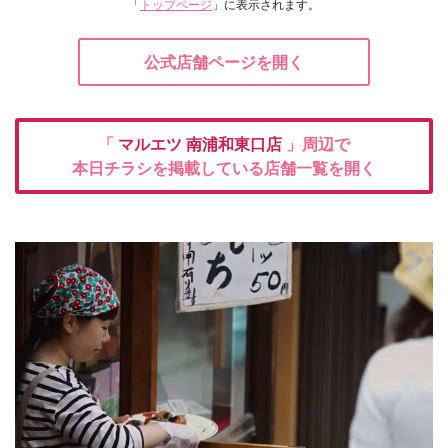
「
トップページ
」に表示されます。
公式店舗ページを開く
「
マルエツ
南浦和東口店
」周辺で
本日チラシを掲載している店舗一覧を開く