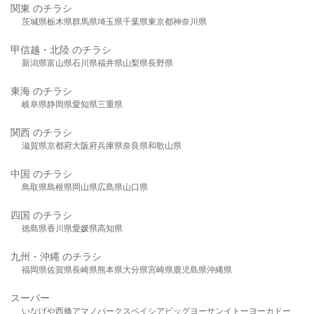
関東 のチラシ
茨城県
栃木県
群馬県
埼玉県
千葉県
東京都
神奈川県
甲信越・北陸 のチラシ
新潟県
富山県
石川県
福井県
山梨県
長野県
東海 のチラシ
岐阜県
静岡県
愛知県
三重県
関西 のチラシ
滋賀県
京都府
大阪府
兵庫県
奈良県
和歌山県
中国 のチラシ
鳥取県
島根県
岡山県
広島県
山口県
四国 のチラシ
徳島県
香川県
愛媛県
高知県
九州・沖縄 のチラシ
福岡県
佐賀県
長崎県
熊本県
大分県
宮崎県
鹿児島県
沖縄県
スーパー
いなげや
西條
アマノパークス
ベイシア
ビッグヨーサン
イトーヨーカドー