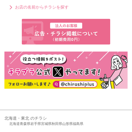
お店の名前からチラシを探す
北海道・東北 のチラシ
北海道
青森県
岩手県
宮城県
秋田県
山形県
福島県