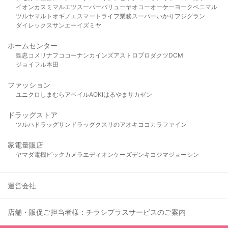
イオン
カスミ
マルエツ
スーパーバリュー
ヤオコー
オーケー
ヨークベニマル
ツルヤ
マルト
オギノ
エスマート
ライフ
業務スーパー
いかり
フジグラン
ダイレックス
サンエー
イズミヤ
ホームセンター
島忠
コメリ
ナフコ
コーナン
カインズ
アストロプロダクツ
DCM
ジョイフル本田
ファッション
ユニクロ
しまむら
アベイル
AOKI
はるやま
サカゼン
ドラッグストア
ツルハドラッグ
サンドラッグ
クスリのアオキ
ココカラファイン
家電量販店
ヤマダ電機
ビックカメラ
エディオン
ケーズデンキ
コジマ
ジョーシン
運営会社
店舗・販促ご担当者様：チラシプラスサービスのご案内