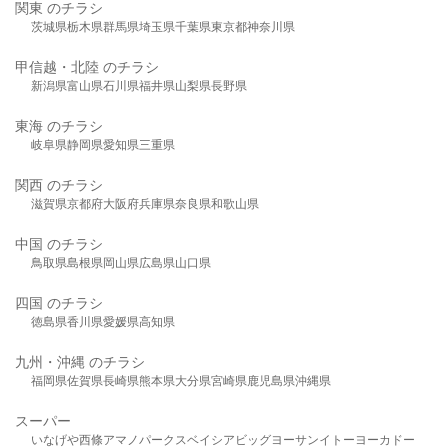
関東 のチラシ
茨城県
栃木県
群馬県
埼玉県
千葉県
東京都
神奈川県
甲信越・北陸 のチラシ
新潟県
富山県
石川県
福井県
山梨県
長野県
東海 のチラシ
岐阜県
静岡県
愛知県
三重県
関西 のチラシ
滋賀県
京都府
大阪府
兵庫県
奈良県
和歌山県
中国 のチラシ
鳥取県
島根県
岡山県
広島県
山口県
四国 のチラシ
徳島県
香川県
愛媛県
高知県
九州・沖縄 のチラシ
福岡県
佐賀県
長崎県
熊本県
大分県
宮崎県
鹿児島県
沖縄県
スーパー
いなげや
西條
アマノパークス
ベイシア
ビッグヨーサン
イトーヨーカドー