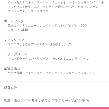
イオン
カスミ
マルエツ
スーパーバリュー
ヤオコー
オーケー
ヨークベニマル
ツルヤ
マルト
オギノ
エスマート
ライフ
業務スーパー
いかり
フジグラン
ダイレックス
サンエー
イズミヤ
ホームセンター
島忠
コメリ
ナフコ
コーナン
カインズ
アストロプロダクツ
DCM
ジョイフル本田
ファッション
ユニクロ
しまむら
アベイル
AOKI
はるやま
サカゼン
ドラッグストア
ツルハドラッグ
サンドラッグ
クスリのアオキ
ココカラファイン
家電量販店
ヤマダ電機
ビックカメラ
エディオン
ケーズデンキ
コジマ
ジョーシン
運営会社
店舗・販促ご担当者様：チラシプラスサービスのご案内