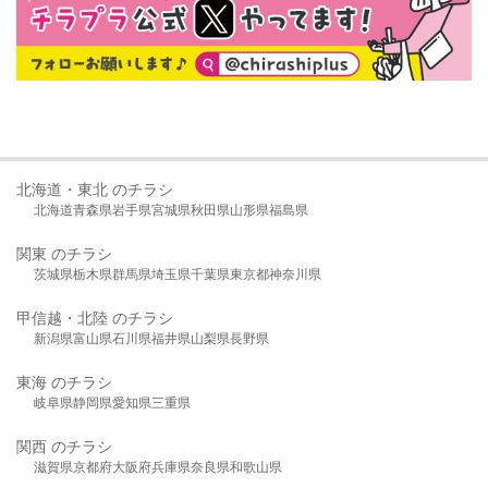
北海道・東北 のチラシ
北海道
青森県
岩手県
宮城県
秋田県
山形県
福島県
関東 のチラシ
茨城県
栃木県
群馬県
埼玉県
千葉県
東京都
神奈川県
甲信越・北陸 のチラシ
新潟県
富山県
石川県
福井県
山梨県
長野県
東海 のチラシ
岐阜県
静岡県
愛知県
三重県
関西 のチラシ
滋賀県
京都府
大阪府
兵庫県
奈良県
和歌山県