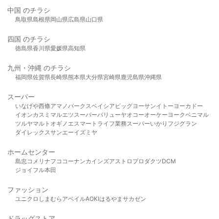
中国 のチラシ
鳥取県
島根県
岡山県
広島県
山口県
四国 のチラシ
徳島県
香川県
愛媛県
高知県
九州・沖縄 のチラシ
福岡県
佐賀県
長崎県
熊本県
大分県
宮崎県
鹿児島県
沖縄県
スーパー
いなげや
西條
アマノパークス
ベイシア
ビッグヨーサン
イトーヨーカドー
イオン
カスミ
マルエツ
スーパーバリュー
ヤオコー
オーケー
ヨークベニマル
ツルヤ
マルト
オギノ
エスマート
ライフ
業務スーパー
いかり
フジグラン
ダイレックス
サンエー
イズミヤ
ホームセンター
島忠
コメリ
ナフコ
コーナン
カインズ
アストロプロダクツ
DCM
ジョイフル本田
ファッション
ユニクロ
しまむら
アベイル
AOKI
はるやま
サカゼン
ドラッグストア