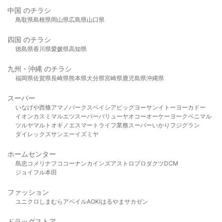
中国 のチラシ
鳥取県
島根県
岡山県
広島県
山口県
四国 のチラシ
徳島県
香川県
愛媛県
高知県
九州・沖縄 のチラシ
福岡県
佐賀県
長崎県
熊本県
大分県
宮崎県
鹿児島県
沖縄県
スーパー
いなげや
西條
アマノパークス
ベイシア
ビッグヨーサン
イトーヨーカドー
イオン
カスミ
マルエツ
スーパーバリュー
ヤオコー
オーケー
ヨークベニマル
ツルヤ
マルト
オギノ
エスマート
ライフ
業務スーパー
いかり
フジグラン
ダイレックス
サンエー
イズミヤ
ホームセンター
島忠
コメリ
ナフコ
コーナン
カインズ
アストロプロダクツ
DCM
ジョイフル本田
ファッション
ユニクロ
しまむら
アベイル
AOKI
はるやま
サカゼン
ドラッグストア