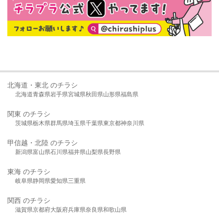
北海道・東北 のチラシ
北海道
青森県
岩手県
宮城県
秋田県
山形県
福島県
関東 のチラシ
茨城県
栃木県
群馬県
埼玉県
千葉県
東京都
神奈川県
甲信越・北陸 のチラシ
新潟県
富山県
石川県
福井県
山梨県
長野県
東海 のチラシ
岐阜県
静岡県
愛知県
三重県
関西 のチラシ
滋賀県
京都府
大阪府
兵庫県
奈良県
和歌山県