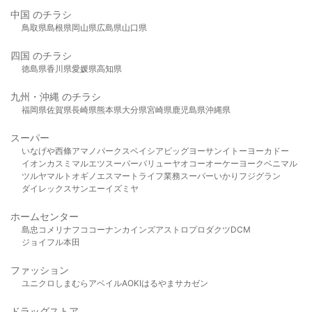
中国 のチラシ
鳥取県
島根県
岡山県
広島県
山口県
四国 のチラシ
徳島県
香川県
愛媛県
高知県
九州・沖縄 のチラシ
福岡県
佐賀県
長崎県
熊本県
大分県
宮崎県
鹿児島県
沖縄県
スーパー
いなげや
西條
アマノパークス
ベイシア
ビッグヨーサン
イトーヨーカドー
イオン
カスミ
マルエツ
スーパーバリュー
ヤオコー
オーケー
ヨークベニマル
ツルヤ
マルト
オギノ
エスマート
ライフ
業務スーパー
いかり
フジグラン
ダイレックス
サンエー
イズミヤ
ホームセンター
島忠
コメリ
ナフコ
コーナン
カインズ
アストロプロダクツ
DCM
ジョイフル本田
ファッション
ユニクロ
しまむら
アベイル
AOKI
はるやま
サカゼン
ドラッグストア