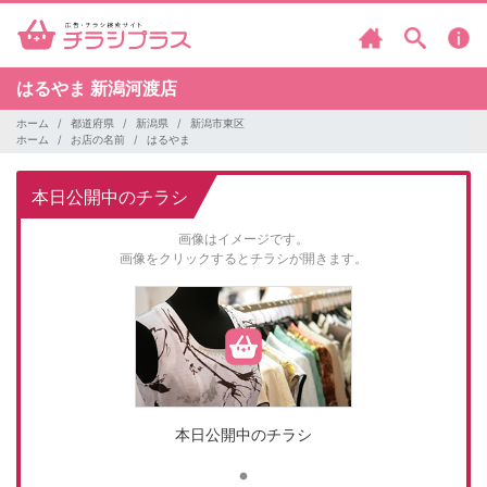
はるやま
新潟河渡店
ホーム
都道府県
新潟県
新潟市東区
ホーム
お店の名前
はるやま
本日公開中のチラシ
画像はイメージです。
画像をクリックするとチラシが開きます。
本日公開中のチラシ