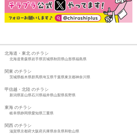
北海道・東北 のチラシ
北海道
青森県
岩手県
宮城県
秋田県
山形県
福島県
関東 のチラシ
茨城県
栃木県
群馬県
埼玉県
千葉県
東京都
神奈川県
甲信越・北陸 のチラシ
新潟県
富山県
石川県
福井県
山梨県
長野県
東海 のチラシ
岐阜県
静岡県
愛知県
三重県
関西 のチラシ
滋賀県
京都府
大阪府
兵庫県
奈良県
和歌山県