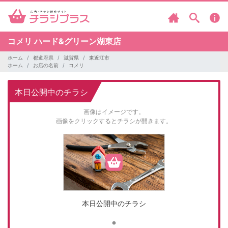
コメリ
ハード&グリーン湖東店
ホーム
都道府県
滋賀県
東近江市
ホーム
お店の名前
コメリ
本日公開中のチラシ
画像はイメージです。
画像をクリックするとチラシが開きます。
本日公開中のチラシ