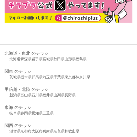
北海道・東北 のチラシ
北海道
青森県
岩手県
宮城県
秋田県
山形県
福島県
関東 のチラシ
茨城県
栃木県
群馬県
埼玉県
千葉県
東京都
神奈川県
甲信越・北陸 のチラシ
新潟県
富山県
石川県
福井県
山梨県
長野県
東海 のチラシ
岐阜県
静岡県
愛知県
三重県
関西 のチラシ
滋賀県
京都府
大阪府
兵庫県
奈良県
和歌山県