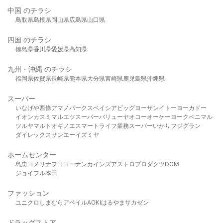
中国 のチラシ
鳥取県
島根県
岡山県
広島県
山口県
四国 のチラシ
徳島県
香川県
愛媛県
高知県
九州・沖縄 のチラシ
福岡県
佐賀県
長崎県
熊本県
大分県
宮崎県
鹿児島県
沖縄県
スーパー
いなげや
西條
アマノパークス
ベイシア
ビッグヨーサン
イトーヨーカドー
イオン
カスミ
マルエツ
スーパーバリュー
ヤオコー
オーケー
ヨークベニマル
ツルヤ
マルト
オギノ
エスマート
ライフ
業務スーパー
いかり
フジグラン
ダイレックス
サンエー
イズミヤ
ホームセンター
島忠
コメリ
ナフコ
コーナン
カインズ
アストロプロダクツ
DCM
ジョイフル本田
ファッション
ユニクロ
しまむら
アベイル
AOKI
はるやま
サカゼン
ドラッグストア