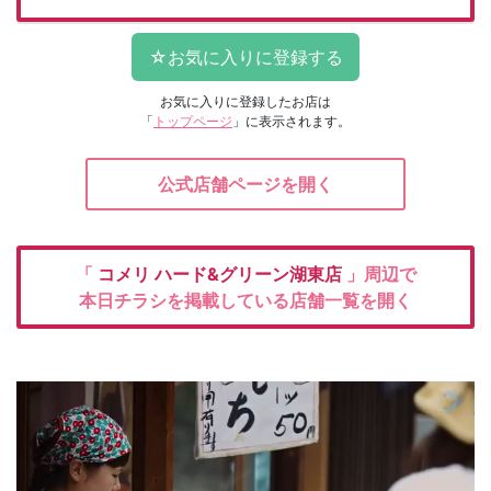
お気に入りに登録したお店は
「
トップページ
」に表示されます。
公式店舗ページを開く
「
コメリ
ハード&グリーン湖東店
」周辺で
本日チラシを掲載している店舗一覧を開く