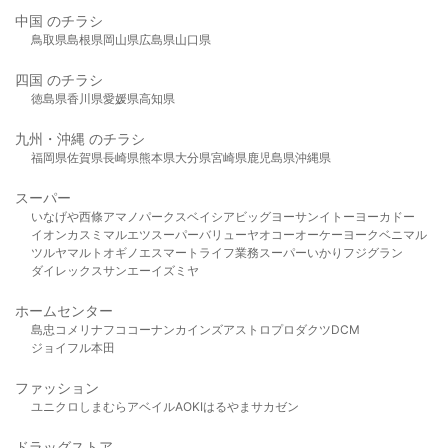
中国 のチラシ
鳥取県
島根県
岡山県
広島県
山口県
四国 のチラシ
徳島県
香川県
愛媛県
高知県
九州・沖縄 のチラシ
福岡県
佐賀県
長崎県
熊本県
大分県
宮崎県
鹿児島県
沖縄県
スーパー
いなげや
西條
アマノパークス
ベイシア
ビッグヨーサン
イトーヨーカドー
イオン
カスミ
マルエツ
スーパーバリュー
ヤオコー
オーケー
ヨークベニマル
ツルヤ
マルト
オギノ
エスマート
ライフ
業務スーパー
いかり
フジグラン
ダイレックス
サンエー
イズミヤ
ホームセンター
島忠
コメリ
ナフコ
コーナン
カインズ
アストロプロダクツ
DCM
ジョイフル本田
ファッション
ユニクロ
しまむら
アベイル
AOKI
はるやま
サカゼン
ドラッグストア