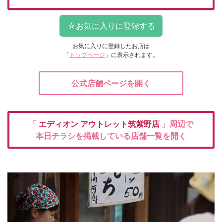
お気に入りに登録したお店は
「
トップページ
」に表示されます。
公式店舗ページを開く
「
エディオン
アウトレット筑紫野店
」周辺で
本日チラシを掲載している店舗一覧を開く