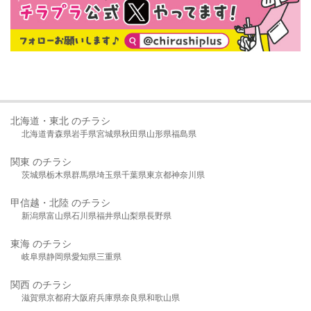
北海道・東北 のチラシ
北海道
青森県
岩手県
宮城県
秋田県
山形県
福島県
関東 のチラシ
茨城県
栃木県
群馬県
埼玉県
千葉県
東京都
神奈川県
甲信越・北陸 のチラシ
新潟県
富山県
石川県
福井県
山梨県
長野県
東海 のチラシ
岐阜県
静岡県
愛知県
三重県
関西 のチラシ
滋賀県
京都府
大阪府
兵庫県
奈良県
和歌山県