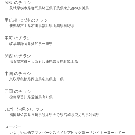
関東 のチラシ
茨城県
栃木県
群馬県
埼玉県
千葉県
東京都
神奈川県
甲信越・北陸 のチラシ
新潟県
富山県
石川県
福井県
山梨県
長野県
東海 のチラシ
岐阜県
静岡県
愛知県
三重県
関西 のチラシ
滋賀県
京都府
大阪府
兵庫県
奈良県
和歌山県
中国 のチラシ
鳥取県
島根県
岡山県
広島県
山口県
四国 のチラシ
徳島県
香川県
愛媛県
高知県
九州・沖縄 のチラシ
福岡県
佐賀県
長崎県
熊本県
大分県
宮崎県
鹿児島県
沖縄県
スーパー
いなげや
西條
アマノパークス
ベイシア
ビッグヨーサン
イトーヨーカドー