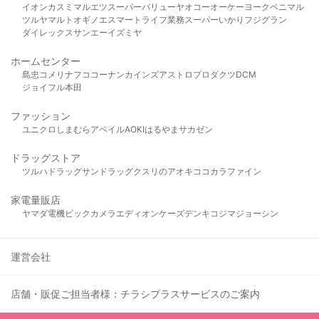
イオン
カスミ
マルエツ
スーパーバリュー
ヤオコー
オーケー
ヨークベニマル
ツルヤ
マルト
オギノ
エスマート
ライフ
業務スーパー
いかり
フジグラン
ダイレックス
サンエー
イズミヤ
ホームセンター
島忠
コメリ
ナフコ
コーナン
カインズ
アストロプロダクツ
DCM
ジョイフル本田
ファッション
ユニクロ
しまむら
アベイル
AOKI
はるやま
サカゼン
ドラッグストア
ツルハドラッグ
サンドラッグ
クスリのアオキ
ココカラファイン
家電量販店
ヤマダ電機
ビックカメラ
エディオン
ケーズデンキ
コジマ
ジョーシン
運営会社
店舗・販促ご担当者様：チラシプラスサービスのご案内