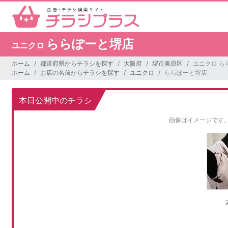
ららぽーと堺店
ユニクロ
ホーム
都道府県からチラシを探す
大阪府
堺市美原区
ユニクロ ら
ホーム
お店の名前からチラシを探す
ユニクロ
ららぽーと堺店
本日公開中のチラシ
画像はイメージです