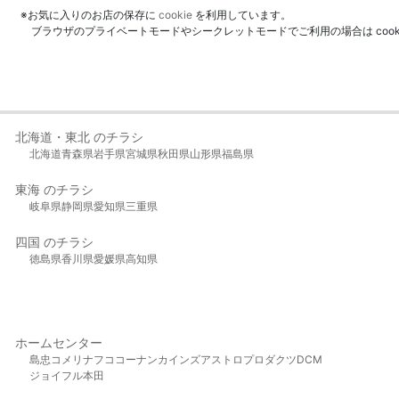
※お気に入りのお店の保存に
cookie
を利用しています。
ブラウザのプライベートモードやシークレットモードでご利用の場合は coo
北海道・東北 のチラシ
北海道
青森県
岩手県
宮城県
秋田県
山形県
福島県
東海 のチラシ
岐阜県
静岡県
愛知県
三重県
四国 のチラシ
徳島県
香川県
愛媛県
高知県
ホームセンター
島忠
コメリ
ナフコ
コーナン
カインズ
アストロプロダクツ
DCM
ジョイフル本田