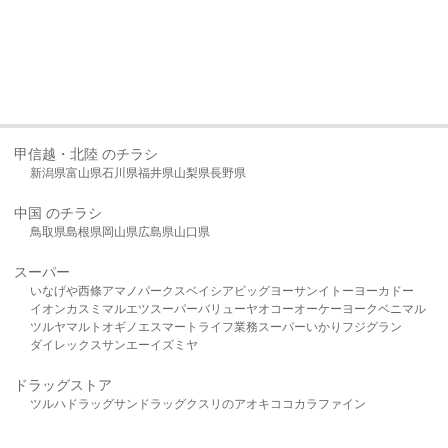
甲信越・北陸 のチラシ
新潟県
富山県
石川県
福井県
山梨県
長野県
中国 のチラシ
鳥取県
島根県
岡山県
広島県
山口県
スーパー
いなげや
西條
アマノパークス
ベイシア
ビッグヨーサン
イトーヨーカドー
イオン
カスミ
マルエツ
スーパーバリュー
ヤオコー
オーケー
ヨークベニマル
ツルヤ
マルト
オギノ
エスマート
ライフ
業務スーパー
いかり
フジグラン
ダイレックス
サンエー
イズミヤ
ドラッグストア
ツルハドラッグ
サンドラッグ
クスリのアオキ
ココカラファイン