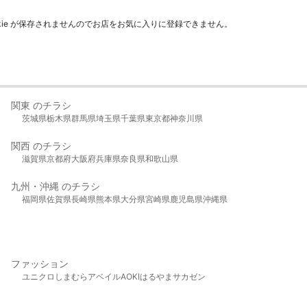
kie が保存されませんのでお店をお気に入りに登録できません。
関東 のチラシ
茨城県
栃木県
群馬県
埼玉県
千葉県
東京都
神奈川県
関西 のチラシ
滋賀県
京都府
大阪府
兵庫県
奈良県
和歌山県
九州・沖縄 のチラシ
福岡県
佐賀県
長崎県
熊本県
大分県
宮崎県
鹿児島県
沖縄県
ファッション
ユニクロ
しまむら
アベイル
AOKI
はるやま
サカゼン