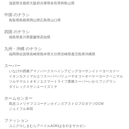
滋賀県
京都府
大阪府
兵庫県
奈良県
和歌山県
中国 のチラシ
鳥取県
島根県
岡山県
広島県
山口県
四国 のチラシ
徳島県
香川県
愛媛県
高知県
九州・沖縄 のチラシ
福岡県
佐賀県
長崎県
熊本県
大分県
宮崎県
鹿児島県
沖縄県
スーパー
いなげや
西條
アマノパークス
ベイシア
ビッグヨーサン
イトーヨーカドー
イオン
カスミ
マルエツ
スーパーバリュー
ヤオコー
オーケー
ヨークベニマル
ツルヤ
マルト
オギノ
エスマート
ライフ
業務スーパー
いかり
フジグラン
ダイレックス
サンエー
イズミヤ
ホームセンター
島忠
コメリ
ナフコ
コーナン
カインズ
アストロプロダクツ
DCM
ジョイフル本田
ファッション
ユニクロ
しまむら
アベイル
AOKI
はるやま
サカゼン