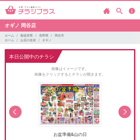
オギノ
岡谷店
ホーム
都道府県
長野県
岡谷市
ホーム
お店の名前
オギノ
本日公開中のチラシ
画像はイメージです。
画像をクリックするとチラシが開きます。
お盆準備&山の日