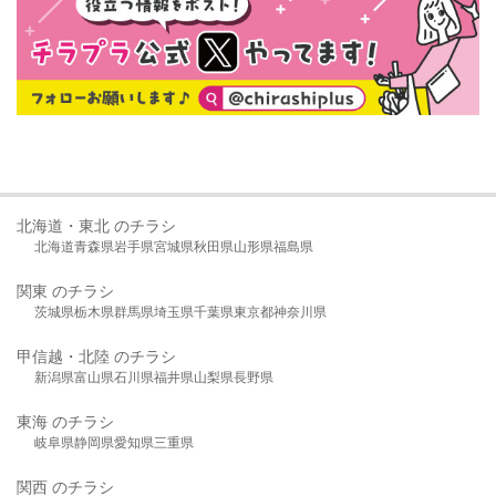
北海道・東北 のチラシ
北海道
青森県
岩手県
宮城県
秋田県
山形県
福島県
関東 のチラシ
茨城県
栃木県
群馬県
埼玉県
千葉県
東京都
神奈川県
甲信越・北陸 のチラシ
新潟県
富山県
石川県
福井県
山梨県
長野県
東海 のチラシ
岐阜県
静岡県
愛知県
三重県
関西 のチラシ