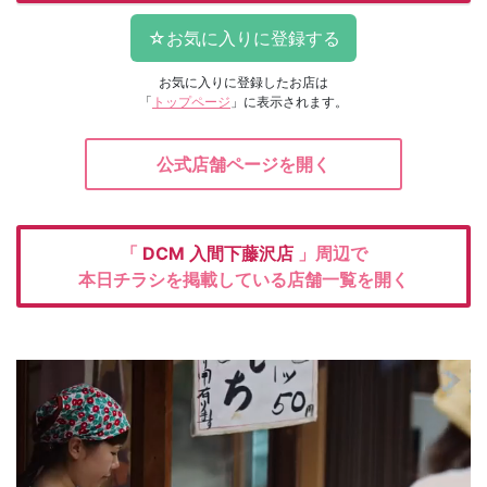
お気に入りに登録したお店は
「
トップページ
」に表示されます。
公式店舗ページを開く
「
DCM
入間下藤沢店
」周辺で
本日チラシを掲載している店舗一覧を開く