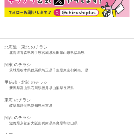
北海道・東北 のチラシ
北海道
青森県
岩手県
宮城県
秋田県
山形県
福島県
関東 のチラシ
茨城県
栃木県
群馬県
埼玉県
千葉県
東京都
神奈川県
甲信越・北陸 のチラシ
新潟県
富山県
石川県
福井県
山梨県
長野県
東海 のチラシ
岐阜県
静岡県
愛知県
三重県
関西 のチラシ
滋賀県
京都府
大阪府
兵庫県
奈良県
和歌山県