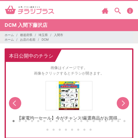
DCM
入間下藤沢店
ホーム
都道府県
埼玉県
入間市
ホーム
お店の名前
DCM
本日公開中のチラシ
画像はイメージです。
画像をクリックするとチラシが開きます。
【家電均一セール】今がチャンス!厳選商品がお買得…