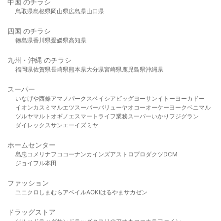
中国 のチラシ
鳥取県
島根県
岡山県
広島県
山口県
四国 のチラシ
徳島県
香川県
愛媛県
高知県
九州・沖縄 のチラシ
福岡県
佐賀県
長崎県
熊本県
大分県
宮崎県
鹿児島県
沖縄県
スーパー
いなげや
西條
アマノパークス
ベイシア
ビッグヨーサン
イトーヨーカドー
イオン
カスミ
マルエツ
スーパーバリュー
ヤオコー
オーケー
ヨークベニマル
ツルヤ
マルト
オギノ
エスマート
ライフ
業務スーパー
いかり
フジグラン
ダイレックス
サンエー
イズミヤ
ホームセンター
島忠
コメリ
ナフコ
コーナン
カインズ
アストロプロダクツ
DCM
ジョイフル本田
ファッション
ユニクロ
しまむら
アベイル
AOKI
はるやま
サカゼン
ドラッグストア