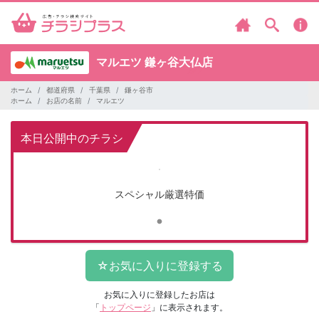
マルエツ
鎌ヶ谷大仏店
ホーム
都道府県
千葉県
鎌ヶ谷市
ホーム
お店の名前
マルエツ
本日公開中のチラシ
スペシャル厳選特価
お気に入りに登録したお店は
「
トップページ
」に表示されます。