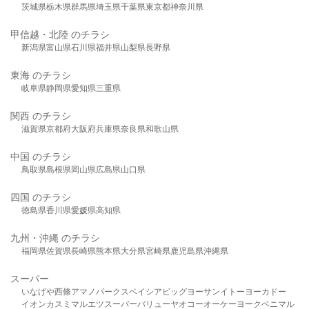
茨城県
栃木県
群馬県
埼玉県
千葉県
東京都
神奈川県
甲信越・北陸 のチラシ
新潟県
富山県
石川県
福井県
山梨県
長野県
東海 のチラシ
岐阜県
静岡県
愛知県
三重県
関西 のチラシ
滋賀県
京都府
大阪府
兵庫県
奈良県
和歌山県
中国 のチラシ
鳥取県
島根県
岡山県
広島県
山口県
四国 のチラシ
徳島県
香川県
愛媛県
高知県
九州・沖縄 のチラシ
福岡県
佐賀県
長崎県
熊本県
大分県
宮崎県
鹿児島県
沖縄県
スーパー
いなげや
西條
アマノパークス
ベイシア
ビッグヨーサン
イトーヨーカドー
イオン
カスミ
マルエツ
スーパーバリュー
ヤオコー
オーケー
ヨークベニマル