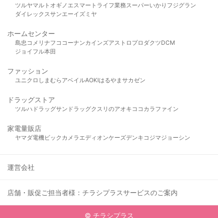
ツルヤ
マルト
オギノ
エスマート
ライフ
業務スーパー
いかり
フジグラン
ダイレックス
サンエー
イズミヤ
ホームセンター
島忠
コメリ
ナフコ
コーナン
カインズ
アストロプロダクツ
DCM
ジョイフル本田
ファッション
ユニクロ
しまむら
アベイル
AOKI
はるやま
サカゼン
ドラッグストア
ツルハドラッグ
サンドラッグ
クスリのアオキ
ココカラファイン
家電量販店
ヤマダ電機
ビックカメラ
エディオン
ケーズデンキ
コジマ
ジョーシン
運営会社
店舗・販促ご担当者様：チラシプラスサービスのご案内
© チラシプラス