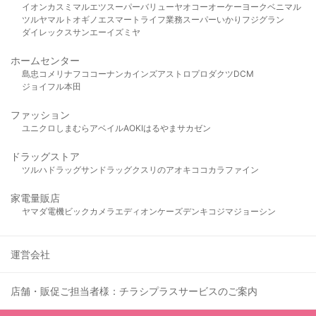
イオン
カスミ
マルエツ
スーパーバリュー
ヤオコー
オーケー
ヨークベニマル
ツルヤ
マルト
オギノ
エスマート
ライフ
業務スーパー
いかり
フジグラン
ダイレックス
サンエー
イズミヤ
ホームセンター
島忠
コメリ
ナフコ
コーナン
カインズ
アストロプロダクツ
DCM
ジョイフル本田
ファッション
ユニクロ
しまむら
アベイル
AOKI
はるやま
サカゼン
ドラッグストア
ツルハドラッグ
サンドラッグ
クスリのアオキ
ココカラファイン
家電量販店
ヤマダ電機
ビックカメラ
エディオン
ケーズデンキ
コジマ
ジョーシン
運営会社
店舗・販促ご担当者様：チラシプラスサービスのご案内