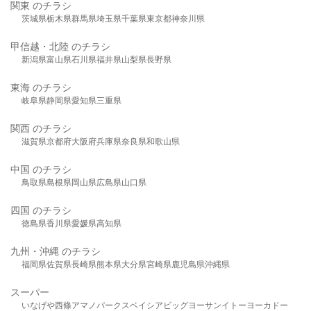
関東 のチラシ
茨城県
栃木県
群馬県
埼玉県
千葉県
東京都
神奈川県
甲信越・北陸 のチラシ
新潟県
富山県
石川県
福井県
山梨県
長野県
東海 のチラシ
岐阜県
静岡県
愛知県
三重県
関西 のチラシ
滋賀県
京都府
大阪府
兵庫県
奈良県
和歌山県
中国 のチラシ
鳥取県
島根県
岡山県
広島県
山口県
四国 のチラシ
徳島県
香川県
愛媛県
高知県
九州・沖縄 のチラシ
福岡県
佐賀県
長崎県
熊本県
大分県
宮崎県
鹿児島県
沖縄県
スーパー
いなげや
西條
アマノパークス
ベイシア
ビッグヨーサン
イトーヨーカドー