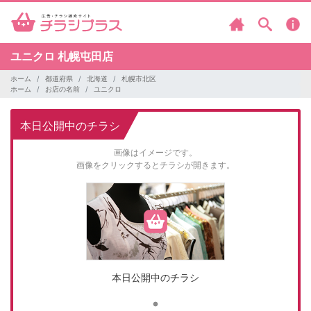
ユニクロ
札幌屯田店
ホーム
都道府県
北海道
札幌市北区
ホーム
お店の名前
ユニクロ
本日公開中のチラシ
画像はイメージです。
画像をクリックするとチラシが開きます。
本日公開中のチラシ