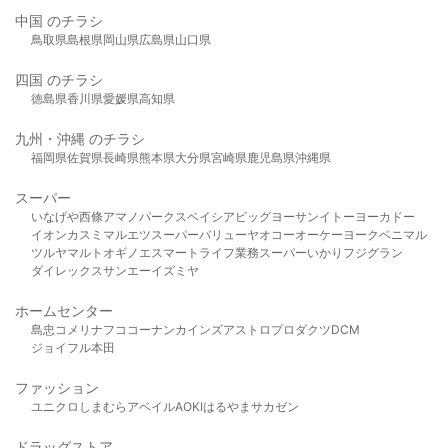
中国 のチラシ
鳥取県
島根県
岡山県
広島県
山口県
四国 のチラシ
徳島県
香川県
愛媛県
高知県
九州・沖縄 のチラシ
福岡県
佐賀県
長崎県
熊本県
大分県
宮崎県
鹿児島県
沖縄県
スーパー
いなげや
西條
アマノパークス
ベイシア
ビッグヨーサン
イトーヨーカドー
イオン
カスミ
マルエツ
スーパーバリュー
ヤオコー
オーケー
ヨークベニマル
ツルヤ
マルト
オギノ
エスマート
ライフ
業務スーパー
いかり
フジグラン
ダイレックス
サンエー
イズミヤ
ホームセンター
島忠
コメリ
ナフコ
コーナン
カインズ
アストロプロダクツ
DCM
ジョイフル本田
ファッション
ユニクロ
しまむら
アベイル
AOKI
はるやま
サカゼン
ドラッグストア