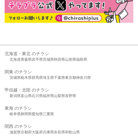
北海道・東北 のチラシ
北海道
青森県
岩手県
宮城県
秋田県
山形県
福島県
関東 のチラシ
茨城県
栃木県
群馬県
埼玉県
千葉県
東京都
神奈川県
甲信越・北陸 のチラシ
新潟県
富山県
石川県
福井県
山梨県
長野県
東海 のチラシ
岐阜県
静岡県
愛知県
三重県
関西 のチラシ
滋賀県
京都府
大阪府
兵庫県
奈良県
和歌山県