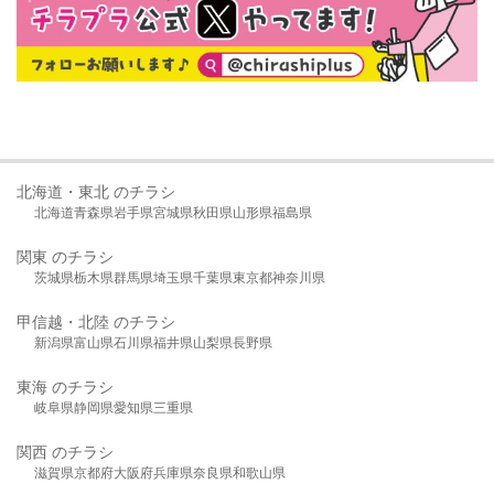
北海道・東北 のチラシ
北海道
青森県
岩手県
宮城県
秋田県
山形県
福島県
関東 のチラシ
茨城県
栃木県
群馬県
埼玉県
千葉県
東京都
神奈川県
甲信越・北陸 のチラシ
新潟県
富山県
石川県
福井県
山梨県
長野県
東海 のチラシ
岐阜県
静岡県
愛知県
三重県
関西 のチラシ
滋賀県
京都府
大阪府
兵庫県
奈良県
和歌山県