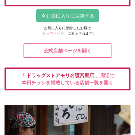
お気に入りに登録したお店は
「
トップページ
」に表示されます。
公式店舗ページを開く
「
ドラッグストアモリ名護宮里店
」周辺で
本日チラシを掲載している店舗一覧を開く