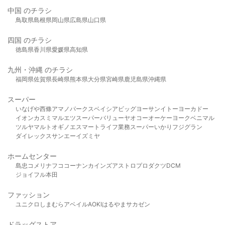
中国 のチラシ
鳥取県
島根県
岡山県
広島県
山口県
四国 のチラシ
徳島県
香川県
愛媛県
高知県
九州・沖縄 のチラシ
福岡県
佐賀県
長崎県
熊本県
大分県
宮崎県
鹿児島県
沖縄県
スーパー
いなげや
西條
アマノパークス
ベイシア
ビッグヨーサン
イトーヨーカドー
イオン
カスミ
マルエツ
スーパーバリュー
ヤオコー
オーケー
ヨークベニマル
ツルヤ
マルト
オギノ
エスマート
ライフ
業務スーパー
いかり
フジグラン
ダイレックス
サンエー
イズミヤ
ホームセンター
島忠
コメリ
ナフコ
コーナン
カインズ
アストロプロダクツ
DCM
ジョイフル本田
ファッション
ユニクロ
しまむら
アベイル
AOKI
はるやま
サカゼン
ドラッグストア