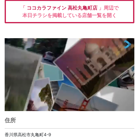
「
ココカラファイン
高松丸亀町店
」周辺で
本日チラシを掲載している店舗一覧を開く
住所
香川県高松市丸亀町4-9