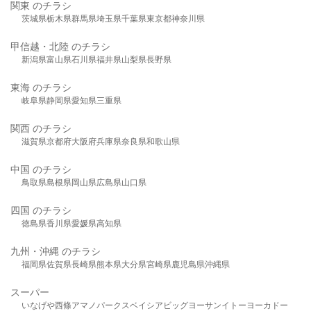
関東 のチラシ
茨城県
栃木県
群馬県
埼玉県
千葉県
東京都
神奈川県
甲信越・北陸 のチラシ
新潟県
富山県
石川県
福井県
山梨県
長野県
東海 のチラシ
岐阜県
静岡県
愛知県
三重県
関西 のチラシ
滋賀県
京都府
大阪府
兵庫県
奈良県
和歌山県
中国 のチラシ
鳥取県
島根県
岡山県
広島県
山口県
四国 のチラシ
徳島県
香川県
愛媛県
高知県
九州・沖縄 のチラシ
福岡県
佐賀県
長崎県
熊本県
大分県
宮崎県
鹿児島県
沖縄県
スーパー
いなげや
西條
アマノパークス
ベイシア
ビッグヨーサン
イトーヨーカドー