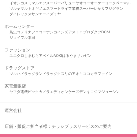
イオン
カスミ
マルエツ
スーパーバリュー
ヤオコー
オーケー
ヨークベニマル
ツルヤ
マルト
オギノ
エスマート
ライフ
業務スーパー
いかり
フジグラン
ダイレックス
サンエー
イズミヤ
ホームセンター
島忠
コメリ
ナフコ
コーナン
カインズ
アストロプロダクツ
DCM
ジョイフル本田
ファッション
ユニクロ
しまむら
アベイル
AOKI
はるやま
サカゼン
ドラッグストア
ツルハドラッグ
サンドラッグ
クスリのアオキ
ココカラファイン
家電量販店
ヤマダ電機
ビックカメラ
エディオン
ケーズデンキ
コジマ
ジョーシン
運営会社
店舗・販促ご担当者様：チラシプラスサービスのご案内