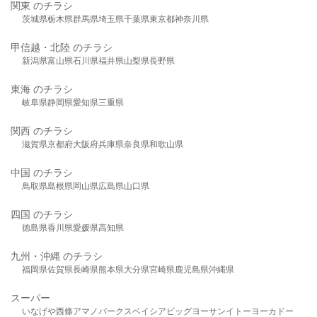
関東 のチラシ
茨城県
栃木県
群馬県
埼玉県
千葉県
東京都
神奈川県
甲信越・北陸 のチラシ
新潟県
富山県
石川県
福井県
山梨県
長野県
東海 のチラシ
岐阜県
静岡県
愛知県
三重県
関西 のチラシ
滋賀県
京都府
大阪府
兵庫県
奈良県
和歌山県
中国 のチラシ
鳥取県
島根県
岡山県
広島県
山口県
四国 のチラシ
徳島県
香川県
愛媛県
高知県
九州・沖縄 のチラシ
福岡県
佐賀県
長崎県
熊本県
大分県
宮崎県
鹿児島県
沖縄県
スーパー
いなげや
西條
アマノパークス
ベイシア
ビッグヨーサン
イトーヨーカドー