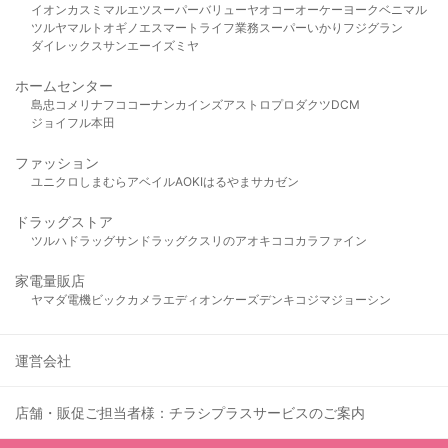
イオン
カスミ
マルエツ
スーパーバリュー
ヤオコー
オーケー
ヨークベニマル
ツルヤ
マルト
オギノ
エスマート
ライフ
業務スーパー
いかり
フジグラン
ダイレックス
サンエー
イズミヤ
ホームセンター
島忠
コメリ
ナフコ
コーナン
カインズ
アストロプロダクツ
DCM
ジョイフル本田
ファッション
ユニクロ
しまむら
アベイル
AOKI
はるやま
サカゼン
ドラッグストア
ツルハドラッグ
サンドラッグ
クスリのアオキ
ココカラファイン
家電量販店
ヤマダ電機
ビックカメラ
エディオン
ケーズデンキ
コジマ
ジョーシン
運営会社
店舗・販促ご担当者様：チラシプラスサービスのご案内