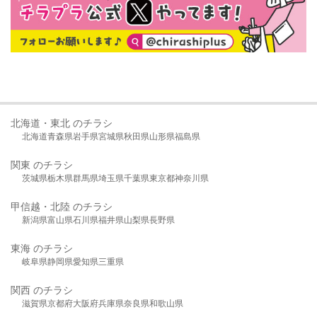
北海道・東北 のチラシ
北海道
青森県
岩手県
宮城県
秋田県
山形県
福島県
関東 のチラシ
茨城県
栃木県
群馬県
埼玉県
千葉県
東京都
神奈川県
甲信越・北陸 のチラシ
新潟県
富山県
石川県
福井県
山梨県
長野県
東海 のチラシ
岐阜県
静岡県
愛知県
三重県
関西 のチラシ
滋賀県
京都府
大阪府
兵庫県
奈良県
和歌山県