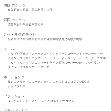
中国 のチラシ
鳥取県
島根県
岡山県
広島県
山口県
四国 のチラシ
徳島県
香川県
愛媛県
高知県
九州・沖縄 のチラシ
福岡県
佐賀県
長崎県
熊本県
大分県
宮崎県
鹿児島県
沖縄県
スーパー
いなげや
西條
アマノパークス
ベイシア
ビッグヨーサン
イトーヨーカドー
イオン
カスミ
マルエツ
スーパーバリュー
ヤオコー
オーケー
ヨークベニマル
ツルヤ
マルト
オギノ
エスマート
ライフ
業務スーパー
いかり
フジグラン
ダイレックス
サンエー
イズミヤ
ホームセンター
島忠
コメリ
ナフコ
コーナン
カインズ
アストロプロダクツ
DCM
ジョイフル本田
ファッション
ユニクロ
しまむら
アベイル
AOKI
はるやま
サカゼン
ドラッグストア