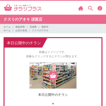
クスリのアオキ
須賀店
ホーム
都道府県
茨城県
潮来市
ホーム
お店の名前
クスリのアオキ
本日公開中のチラシ
画像はイメージです。
画像をクリックするとチラシが開きます。
本日公開中のチラシ