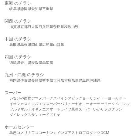
東海 のチラシ
岐阜県
静岡県
愛知県
三重県
関西 のチラシ
滋賀県
京都府
大阪府
兵庫県
奈良県
和歌山県
中国 のチラシ
鳥取県
島根県
岡山県
広島県
山口県
四国 のチラシ
徳島県
香川県
愛媛県
高知県
九州・沖縄 のチラシ
福岡県
佐賀県
長崎県
熊本県
大分県
宮崎県
鹿児島県
沖縄県
スーパー
いなげや
西條
アマノパークス
ベイシア
ビッグヨーサン
イトーヨーカドー
イオン
カスミ
マルエツ
スーパーバリュー
ヤオコー
オーケー
ヨークベニマル
ツルヤ
マルト
オギノ
エスマート
ライフ
業務スーパー
いかり
フジグラン
ダイレックス
サンエー
イズミヤ
ホームセンター
島忠
コメリ
ナフコ
コーナン
カインズ
アストロプロダクツ
DCM