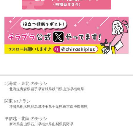
北海道・東北 のチラシ
北海道
青森県
岩手県
宮城県
秋田県
山形県
福島県
関東 のチラシ
茨城県
栃木県
群馬県
埼玉県
千葉県
東京都
神奈川県
甲信越・北陸 のチラシ
新潟県
富山県
石川県
福井県
山梨県
長野県