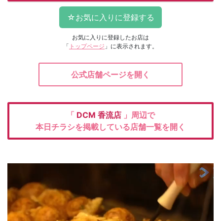
お気に入りに登録したお店は
「
トップページ
」に表示されます。
公式店舗ページを開く
「
DCM
香流店
」周辺で
本日チラシを掲載している店舗一覧を開く