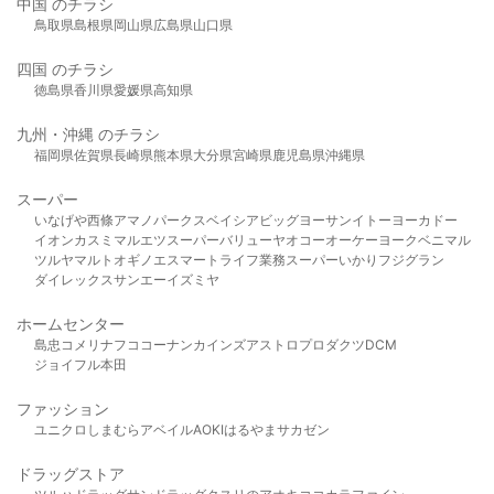
中国 のチラシ
鳥取県
島根県
岡山県
広島県
山口県
四国 のチラシ
徳島県
香川県
愛媛県
高知県
九州・沖縄 のチラシ
福岡県
佐賀県
長崎県
熊本県
大分県
宮崎県
鹿児島県
沖縄県
スーパー
いなげや
西條
アマノパークス
ベイシア
ビッグヨーサン
イトーヨーカドー
イオン
カスミ
マルエツ
スーパーバリュー
ヤオコー
オーケー
ヨークベニマル
ツルヤ
マルト
オギノ
エスマート
ライフ
業務スーパー
いかり
フジグラン
ダイレックス
サンエー
イズミヤ
ホームセンター
島忠
コメリ
ナフコ
コーナン
カインズ
アストロプロダクツ
DCM
ジョイフル本田
ファッション
ユニクロ
しまむら
アベイル
AOKI
はるやま
サカゼン
ドラッグストア