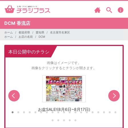
DCM
香流店
ホーム
都道府県
愛知県
名古屋市名東区
ホーム
お店の名前
DCM
本日公開中のチラシ
画像はイメージです。
画像をクリックするとチラシが開きます。
お盆SALE!(8月6日~8月17日)