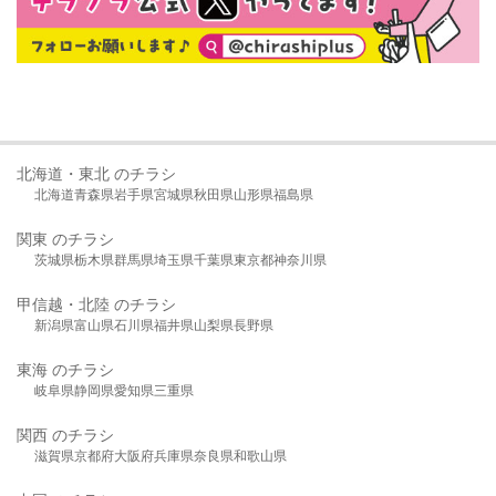
北海道・東北 のチラシ
北海道
青森県
岩手県
宮城県
秋田県
山形県
福島県
関東 のチラシ
茨城県
栃木県
群馬県
埼玉県
千葉県
東京都
神奈川県
甲信越・北陸 のチラシ
新潟県
富山県
石川県
福井県
山梨県
長野県
東海 のチラシ
岐阜県
静岡県
愛知県
三重県
関西 のチラシ
滋賀県
京都府
大阪府
兵庫県
奈良県
和歌山県