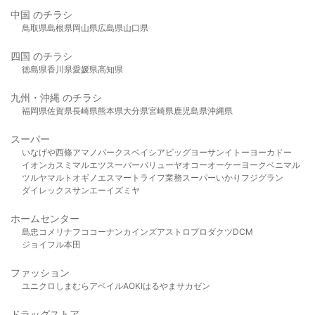
中国 のチラシ
鳥取県
島根県
岡山県
広島県
山口県
四国 のチラシ
徳島県
香川県
愛媛県
高知県
九州・沖縄 のチラシ
福岡県
佐賀県
長崎県
熊本県
大分県
宮崎県
鹿児島県
沖縄県
スーパー
いなげや
西條
アマノパークス
ベイシア
ビッグヨーサン
イトーヨーカドー
イオン
カスミ
マルエツ
スーパーバリュー
ヤオコー
オーケー
ヨークベニマル
ツルヤ
マルト
オギノ
エスマート
ライフ
業務スーパー
いかり
フジグラン
ダイレックス
サンエー
イズミヤ
ホームセンター
島忠
コメリ
ナフコ
コーナン
カインズ
アストロプロダクツ
DCM
ジョイフル本田
ファッション
ユニクロ
しまむら
アベイル
AOKI
はるやま
サカゼン
ドラッグストア