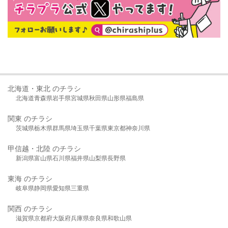
北海道・東北 のチラシ
北海道
青森県
岩手県
宮城県
秋田県
山形県
福島県
関東 のチラシ
茨城県
栃木県
群馬県
埼玉県
千葉県
東京都
神奈川県
甲信越・北陸 のチラシ
新潟県
富山県
石川県
福井県
山梨県
長野県
東海 のチラシ
岐阜県
静岡県
愛知県
三重県
関西 のチラシ
滋賀県
京都府
大阪府
兵庫県
奈良県
和歌山県