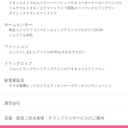
イオン
カスミ
マルエツ
スーパーバリュー
ヤオコー
オーケー
ヨークベニマル
ツルヤ
マルト
オギノ
エスマート
ライフ
業務スーパー
いかり
フジグラン
ダイレックス
サンエー
イズミヤ
ホームセンター
島忠
コメリ
ナフコ
コーナン
カインズ
アストロプロダクツ
DCM
ジョイフル本田
ファッション
ユニクロ
しまむら
アベイル
AOKI
はるやま
サカゼン
ドラッグストア
ツルハドラッグ
サンドラッグ
クスリのアオキ
ココカラファイン
家電量販店
ヤマダ電機
ビックカメラ
エディオン
ケーズデンキ
コジマ
ジョーシン
運営会社
店舗・販促ご担当者様：チラシプラスサービスのご案内