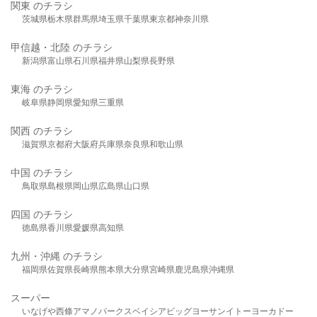
関東 のチラシ
茨城県
栃木県
群馬県
埼玉県
千葉県
東京都
神奈川県
甲信越・北陸 のチラシ
新潟県
富山県
石川県
福井県
山梨県
長野県
東海 のチラシ
岐阜県
静岡県
愛知県
三重県
関西 のチラシ
滋賀県
京都府
大阪府
兵庫県
奈良県
和歌山県
中国 のチラシ
鳥取県
島根県
岡山県
広島県
山口県
四国 のチラシ
徳島県
香川県
愛媛県
高知県
九州・沖縄 のチラシ
福岡県
佐賀県
長崎県
熊本県
大分県
宮崎県
鹿児島県
沖縄県
スーパー
いなげや
西條
アマノパークス
ベイシア
ビッグヨーサン
イトーヨーカドー