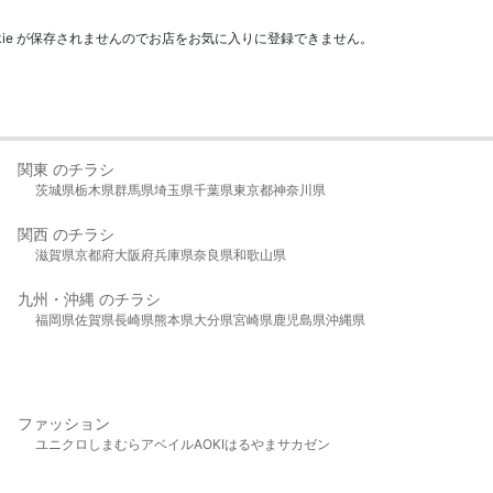
kie が保存されませんのでお店をお気に入りに登録できません。
関東 のチラシ
茨城県
栃木県
群馬県
埼玉県
千葉県
東京都
神奈川県
関西 のチラシ
滋賀県
京都府
大阪府
兵庫県
奈良県
和歌山県
九州・沖縄 のチラシ
福岡県
佐賀県
長崎県
熊本県
大分県
宮崎県
鹿児島県
沖縄県
ファッション
ユニクロ
しまむら
アベイル
AOKI
はるやま
サカゼン