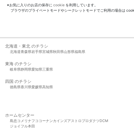
※お気に入りのお店の保存に
cookie
を利用しています。
ブラウザのプライベートモードやシークレットモードでご利用の場合は coo
北海道・東北 のチラシ
北海道
青森県
岩手県
宮城県
秋田県
山形県
福島県
東海 のチラシ
岐阜県
静岡県
愛知県
三重県
四国 のチラシ
徳島県
香川県
愛媛県
高知県
ホームセンター
島忠
コメリ
ナフコ
コーナン
カインズ
アストロプロダクツ
DCM
ジョイフル本田