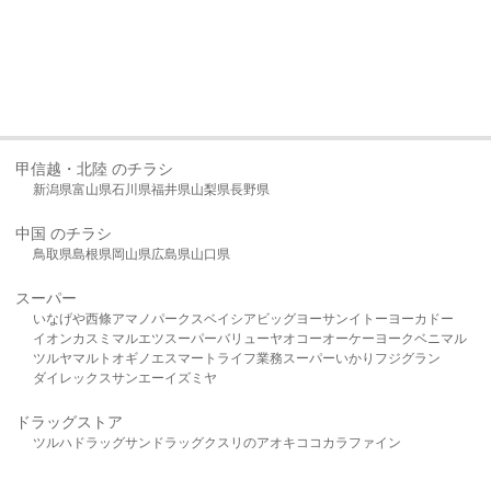
甲信越・北陸 のチラシ
新潟県
富山県
石川県
福井県
山梨県
長野県
中国 のチラシ
鳥取県
島根県
岡山県
広島県
山口県
スーパー
いなげや
西條
アマノパークス
ベイシア
ビッグヨーサン
イトーヨーカドー
イオン
カスミ
マルエツ
スーパーバリュー
ヤオコー
オーケー
ヨークベニマル
ツルヤ
マルト
オギノ
エスマート
ライフ
業務スーパー
いかり
フジグラン
ダイレックス
サンエー
イズミヤ
ドラッグストア
ツルハドラッグ
サンドラッグ
クスリのアオキ
ココカラファイン