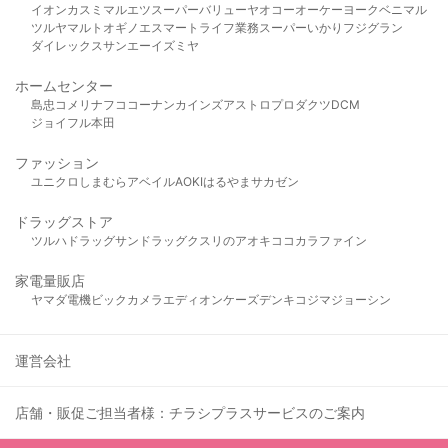
イオン
カスミ
マルエツ
スーパーバリュー
ヤオコー
オーケー
ヨークベニマル
ツルヤ
マルト
オギノ
エスマート
ライフ
業務スーパー
いかり
フジグラン
ダイレックス
サンエー
イズミヤ
ホームセンター
島忠
コメリ
ナフコ
コーナン
カインズ
アストロプロダクツ
DCM
ジョイフル本田
ファッション
ユニクロ
しまむら
アベイル
AOKI
はるやま
サカゼン
ドラッグストア
ツルハドラッグ
サンドラッグ
クスリのアオキ
ココカラファイン
家電量販店
ヤマダ電機
ビックカメラ
エディオン
ケーズデンキ
コジマ
ジョーシン
運営会社
店舗・販促ご担当者様：チラシプラスサービスのご案内