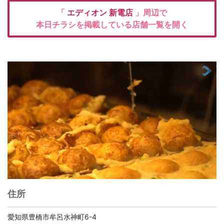
「
エディオン
新電店
」周辺で
本日チラシを掲載している店舗一覧を開く
住所
愛知県豊橋市牟呂水神町6-4