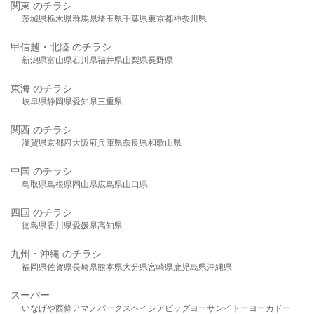
関東 のチラシ
茨城県
栃木県
群馬県
埼玉県
千葉県
東京都
神奈川県
甲信越・北陸 のチラシ
新潟県
富山県
石川県
福井県
山梨県
長野県
東海 のチラシ
岐阜県
静岡県
愛知県
三重県
関西 のチラシ
滋賀県
京都府
大阪府
兵庫県
奈良県
和歌山県
中国 のチラシ
鳥取県
島根県
岡山県
広島県
山口県
四国 のチラシ
徳島県
香川県
愛媛県
高知県
九州・沖縄 のチラシ
福岡県
佐賀県
長崎県
熊本県
大分県
宮崎県
鹿児島県
沖縄県
スーパー
いなげや
西條
アマノパークス
ベイシア
ビッグヨーサン
イトーヨーカドー