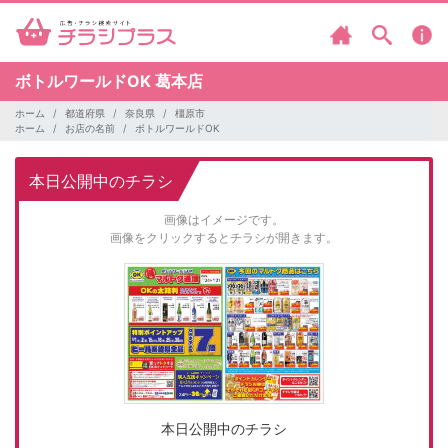
ボトルワールドOK
葛本店
ホーム
都道府県
奈良県
橿原市
ホーム
お店の名前
ボトルワールドOK
本日公開中のチラシ
画像はイメージです。
画像をクリックするとチラシが開きます。
本日公開中のチラシ