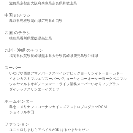
滋賀県
京都府
大阪府
兵庫県
奈良県
和歌山県
中国 のチラシ
鳥取県
島根県
岡山県
広島県
山口県
四国 のチラシ
徳島県
香川県
愛媛県
高知県
九州・沖縄 のチラシ
福岡県
佐賀県
長崎県
熊本県
大分県
宮崎県
鹿児島県
沖縄県
スーパー
いなげや
西條
アマノパークス
ベイシア
ビッグヨーサン
イトーヨーカドー
イオン
カスミ
マルエツ
スーパーバリュー
ヤオコー
オーケー
ヨークベニマル
ツルヤ
マルト
オギノ
エスマート
ライフ
業務スーパー
いかり
フジグラン
ダイレックス
サンエー
イズミヤ
ホームセンター
島忠
コメリ
ナフコ
コーナン
カインズ
アストロプロダクツ
DCM
ジョイフル本田
ファッション
ユニクロ
しまむら
アベイル
AOKI
はるやま
サカゼン