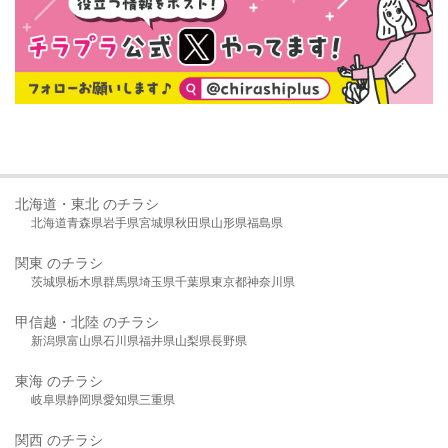
北海道・東北 のチラシ
北海道
青森県
岩手県
宮城県
秋田県
山形県
福島県
関東 のチラシ
茨城県
栃木県
群馬県
埼玉県
千葉県
東京都
神奈川県
甲信越・北陸 のチラシ
新潟県
富山県
石川県
福井県
山梨県
長野県
東海 のチラシ
岐阜県
静岡県
愛知県
三重県
関西 のチラシ