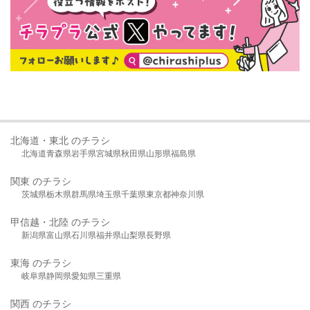
北海道・東北 のチラシ
北海道
青森県
岩手県
宮城県
秋田県
山形県
福島県
関東 のチラシ
茨城県
栃木県
群馬県
埼玉県
千葉県
東京都
神奈川県
甲信越・北陸 のチラシ
新潟県
富山県
石川県
福井県
山梨県
長野県
東海 のチラシ
岐阜県
静岡県
愛知県
三重県
関西 のチラシ