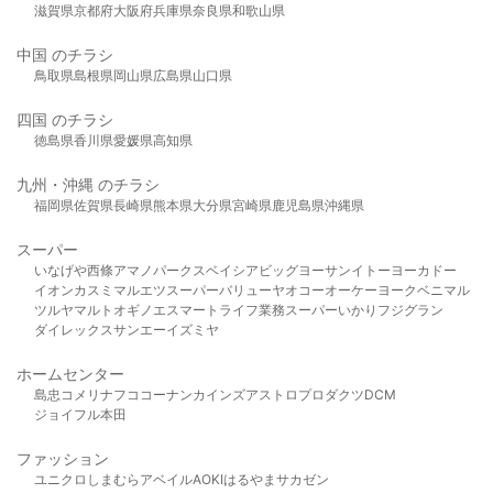
滋賀県
京都府
大阪府
兵庫県
奈良県
和歌山県
中国 のチラシ
鳥取県
島根県
岡山県
広島県
山口県
四国 のチラシ
徳島県
香川県
愛媛県
高知県
九州・沖縄 のチラシ
福岡県
佐賀県
長崎県
熊本県
大分県
宮崎県
鹿児島県
沖縄県
スーパー
いなげや
西條
アマノパークス
ベイシア
ビッグヨーサン
イトーヨーカドー
イオン
カスミ
マルエツ
スーパーバリュー
ヤオコー
オーケー
ヨークベニマル
ツルヤ
マルト
オギノ
エスマート
ライフ
業務スーパー
いかり
フジグラン
ダイレックス
サンエー
イズミヤ
ホームセンター
島忠
コメリ
ナフコ
コーナン
カインズ
アストロプロダクツ
DCM
ジョイフル本田
ファッション
ユニクロ
しまむら
アベイル
AOKI
はるやま
サカゼン