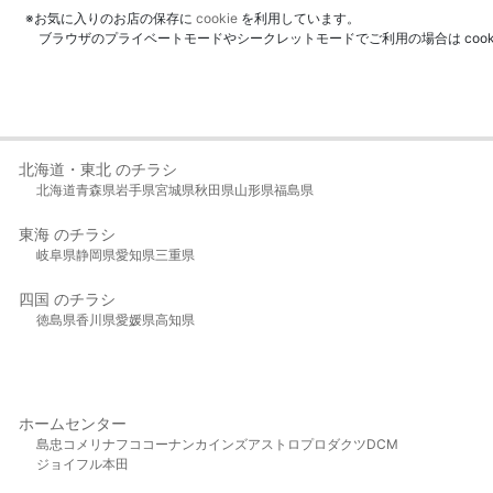
※お気に入りのお店の保存に
cookie
を利用しています。
ブラウザのプライベートモードやシークレットモードでご利用の場合は coo
北海道・東北 のチラシ
北海道
青森県
岩手県
宮城県
秋田県
山形県
福島県
東海 のチラシ
岐阜県
静岡県
愛知県
三重県
四国 のチラシ
徳島県
香川県
愛媛県
高知県
ホームセンター
島忠
コメリ
ナフコ
コーナン
カインズ
アストロプロダクツ
DCM
ジョイフル本田