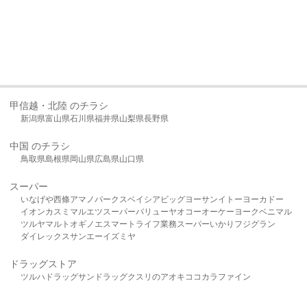
甲信越・北陸 のチラシ
新潟県
富山県
石川県
福井県
山梨県
長野県
中国 のチラシ
鳥取県
島根県
岡山県
広島県
山口県
スーパー
いなげや
西條
アマノパークス
ベイシア
ビッグヨーサン
イトーヨーカドー
イオン
カスミ
マルエツ
スーパーバリュー
ヤオコー
オーケー
ヨークベニマル
ツルヤ
マルト
オギノ
エスマート
ライフ
業務スーパー
いかり
フジグラン
ダイレックス
サンエー
イズミヤ
ドラッグストア
ツルハドラッグ
サンドラッグ
クスリのアオキ
ココカラファイン