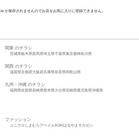
kie が保存されませんのでお店をお気に入りに登録できません。
関東 のチラシ
茨城県
栃木県
群馬県
埼玉県
千葉県
東京都
神奈川県
関西 のチラシ
滋賀県
京都府
大阪府
兵庫県
奈良県
和歌山県
九州・沖縄 のチラシ
福岡県
佐賀県
長崎県
熊本県
大分県
宮崎県
鹿児島県
沖縄県
ファッション
ユニクロ
しまむら
アベイル
AOKI
はるやま
サカゼン