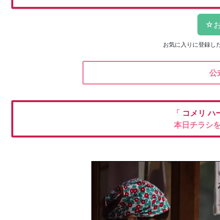
お気に入りに登録し
公
「
コメリ
ハ
本日チラシ