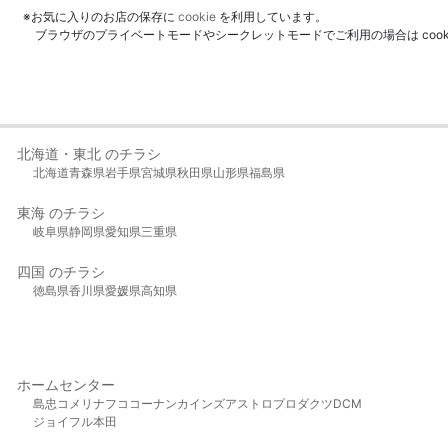
※お気に入りのお店の保存に
cookie
を利用しています。
ブラウザのプライベートモードやシークレットモードでご利用の場合は coo
北海道・東北 のチラシ
北海道
青森県
岩手県
宮城県
秋田県
山形県
福島県
東海 のチラシ
岐阜県
静岡県
愛知県
三重県
四国 のチラシ
徳島県
香川県
愛媛県
高知県
ホームセンター
島忠
コメリ
ナフコ
コーナン
カインズ
アストロプロダクツ
DCM
ジョイフル本田