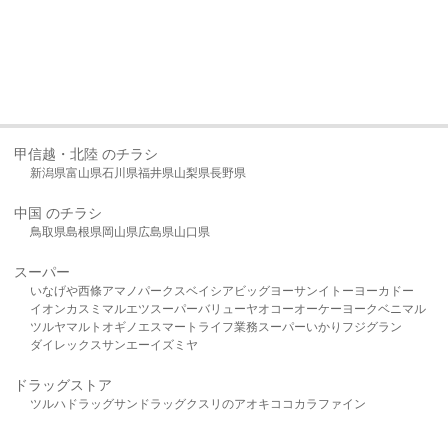
甲信越・北陸 のチラシ
新潟県
富山県
石川県
福井県
山梨県
長野県
中国 のチラシ
鳥取県
島根県
岡山県
広島県
山口県
スーパー
いなげや
西條
アマノパークス
ベイシア
ビッグヨーサン
イトーヨーカドー
イオン
カスミ
マルエツ
スーパーバリュー
ヤオコー
オーケー
ヨークベニマル
ツルヤ
マルト
オギノ
エスマート
ライフ
業務スーパー
いかり
フジグラン
ダイレックス
サンエー
イズミヤ
ドラッグストア
ツルハドラッグ
サンドラッグ
クスリのアオキ
ココカラファイン