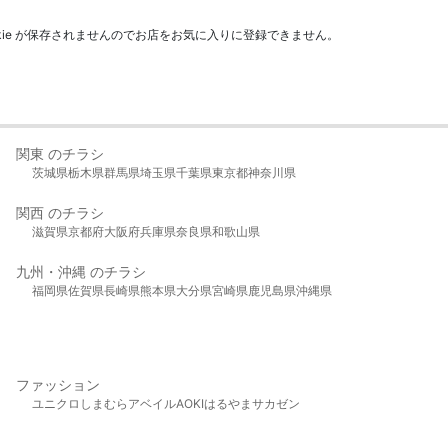
kie が保存されませんのでお店をお気に入りに登録できません。
関東 のチラシ
茨城県
栃木県
群馬県
埼玉県
千葉県
東京都
神奈川県
関西 のチラシ
滋賀県
京都府
大阪府
兵庫県
奈良県
和歌山県
九州・沖縄 のチラシ
福岡県
佐賀県
長崎県
熊本県
大分県
宮崎県
鹿児島県
沖縄県
ファッション
ユニクロ
しまむら
アベイル
AOKI
はるやま
サカゼン