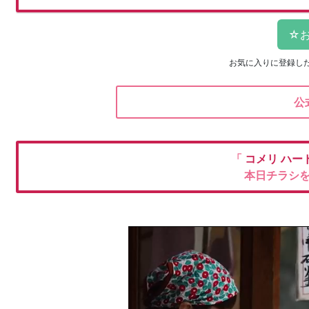
お気に入りに登録し
公
「
コメリ
ハー
本日チラシ