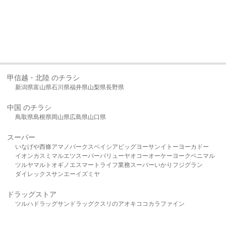
甲信越・北陸 のチラシ
新潟県
富山県
石川県
福井県
山梨県
長野県
中国 のチラシ
鳥取県
島根県
岡山県
広島県
山口県
スーパー
いなげや
西條
アマノパークス
ベイシア
ビッグヨーサン
イトーヨーカドー
イオン
カスミ
マルエツ
スーパーバリュー
ヤオコー
オーケー
ヨークベニマル
ツルヤ
マルト
オギノ
エスマート
ライフ
業務スーパー
いかり
フジグラン
ダイレックス
サンエー
イズミヤ
ドラッグストア
ツルハドラッグ
サンドラッグ
クスリのアオキ
ココカラファイン