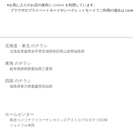
※お気に入りのお店の保存に
cookie
を利用しています。
ブラウザのプライベートモードやシークレットモードでご利用の場合は coo
北海道・東北 のチラシ
北海道
青森県
岩手県
宮城県
秋田県
山形県
福島県
東海 のチラシ
岐阜県
静岡県
愛知県
三重県
四国 のチラシ
徳島県
香川県
愛媛県
高知県
ホームセンター
島忠
コメリ
ナフコ
コーナン
カインズ
アストロプロダクツ
DCM
ジョイフル本田