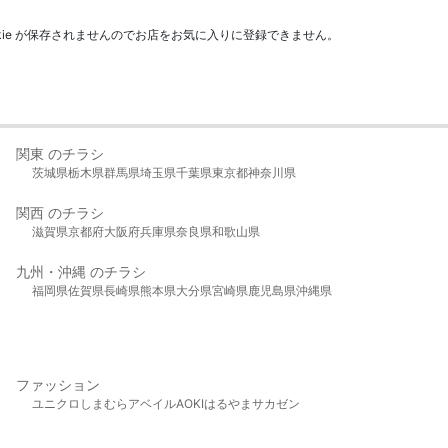
kie が保存されませんのでお店をお気に入りに登録できません。
関東 のチラシ
茨城県
栃木県
群馬県
埼玉県
千葉県
東京都
神奈川県
関西 のチラシ
滋賀県
京都府
大阪府
兵庫県
奈良県
和歌山県
九州・沖縄 のチラシ
福岡県
佐賀県
長崎県
熊本県
大分県
宮崎県
鹿児島県
沖縄県
ファッション
ユニクロ
しまむら
アベイル
AOKI
はるやま
サカゼン