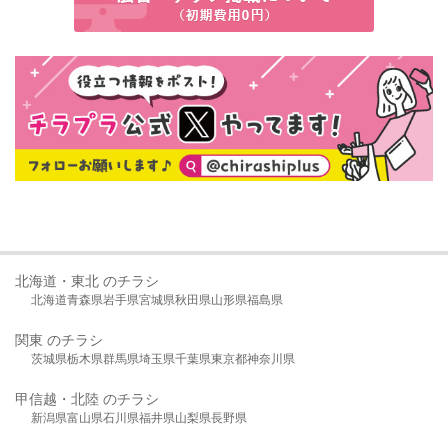
北海道・東北 のチラシ
北海道
青森県
岩手県
宮城県
秋田県
山形県
福島県
関東 のチラシ
茨城県
栃木県
群馬県
埼玉県
千葉県
東京都
神奈川県
甲信越・北陸 のチラシ
新潟県
富山県
石川県
福井県
山梨県
長野県