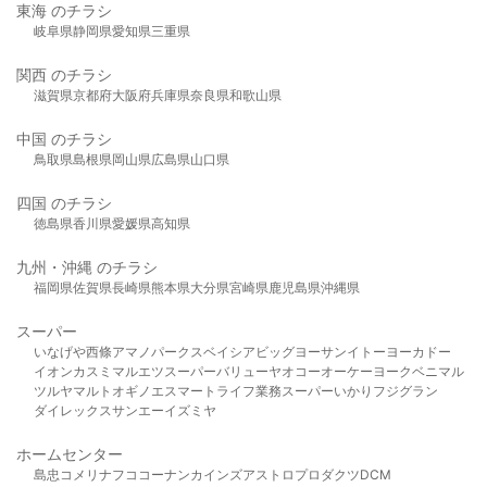
東海 のチラシ
岐阜県
静岡県
愛知県
三重県
関西 のチラシ
滋賀県
京都府
大阪府
兵庫県
奈良県
和歌山県
中国 のチラシ
鳥取県
島根県
岡山県
広島県
山口県
四国 のチラシ
徳島県
香川県
愛媛県
高知県
九州・沖縄 のチラシ
福岡県
佐賀県
長崎県
熊本県
大分県
宮崎県
鹿児島県
沖縄県
スーパー
いなげや
西條
アマノパークス
ベイシア
ビッグヨーサン
イトーヨーカドー
イオン
カスミ
マルエツ
スーパーバリュー
ヤオコー
オーケー
ヨークベニマル
ツルヤ
マルト
オギノ
エスマート
ライフ
業務スーパー
いかり
フジグラン
ダイレックス
サンエー
イズミヤ
ホームセンター
島忠
コメリ
ナフコ
コーナン
カインズ
アストロプロダクツ
DCM