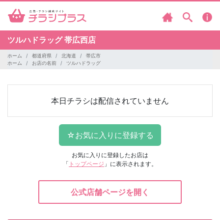
ツルハドラッグ
帯広西店
ホーム
都道府県
北海道
帯広市
ホーム
お店の名前
ツルハドラッグ
本日チラシは配信されていません
お気に入りに登録したお店は
「
トップページ
」に表示されます。
公式店舗ページを開く