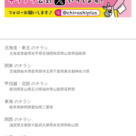
北海道・東北 のチラシ
北海道
青森県
岩手県
宮城県
秋田県
山形県
福島県
関東 のチラシ
茨城県
栃木県
群馬県
埼玉県
千葉県
東京都
神奈川県
甲信越・北陸 のチラシ
新潟県
富山県
石川県
福井県
山梨県
長野県
東海 のチラシ
岐阜県
静岡県
愛知県
三重県
関西 のチラシ
滋賀県
京都府
大阪府
兵庫県
奈良県
和歌山県