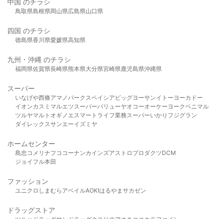
中国 のチラシ
鳥取県
島根県
岡山県
広島県
山口県
四国 のチラシ
徳島県
香川県
愛媛県
高知県
九州・沖縄 のチラシ
福岡県
佐賀県
長崎県
熊本県
大分県
宮崎県
鹿児島県
沖縄県
スーパー
いなげや
西條
アマノパークス
ベイシア
ビッグヨーサン
イトーヨーカドー
イオン
カスミ
マルエツ
スーパーバリュー
ヤオコー
オーケー
ヨークベニマル
ツルヤ
マルト
オギノ
エスマート
ライフ
業務スーパー
いかり
フジグラン
ダイレックス
サンエー
イズミヤ
ホームセンター
島忠
コメリ
ナフコ
コーナン
カインズ
アストロプロダクツ
DCM
ジョイフル本田
ファッション
ユニクロ
しまむら
アベイル
AOKI
はるやま
サカゼン
ドラッグストア