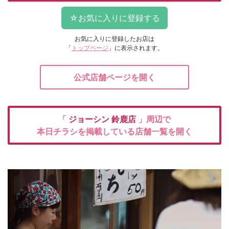
お気に入りに登録したお店は
「
トップページ
」に表示されます。
公式店舗ページを開く
「
ジョーシン
鈴鹿店
」周辺で
本日チラシを掲載している店舗一覧を開く