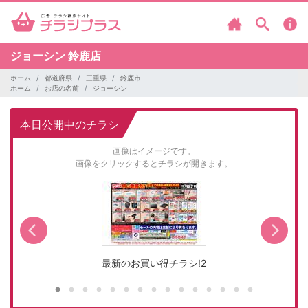
ジョーシン
鈴鹿店
ホーム
都道府県
三重県
鈴鹿市
ホーム
お店の名前
ジョーシン
本日公開中のチラシ
画像はイメージです。
画像をクリックするとチラシが開きます。
最新のお買い得チラシ!2