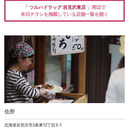
「
ツルハドラッグ
岩見沢東店
」周辺で
本日チラシを掲載している店舗一覧を開く
住所
北海道岩見沢市2条東12丁目3-1