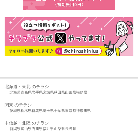
北海道・東北 のチラシ
北海道
青森県
岩手県
宮城県
秋田県
山形県
福島県
関東 のチラシ
茨城県
栃木県
群馬県
埼玉県
千葉県
東京都
神奈川県
甲信越・北陸 のチラシ
新潟県
富山県
石川県
福井県
山梨県
長野県