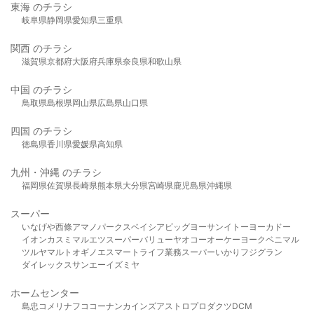
東海 のチラシ
岐阜県
静岡県
愛知県
三重県
関西 のチラシ
滋賀県
京都府
大阪府
兵庫県
奈良県
和歌山県
中国 のチラシ
鳥取県
島根県
岡山県
広島県
山口県
四国 のチラシ
徳島県
香川県
愛媛県
高知県
九州・沖縄 のチラシ
福岡県
佐賀県
長崎県
熊本県
大分県
宮崎県
鹿児島県
沖縄県
スーパー
いなげや
西條
アマノパークス
ベイシア
ビッグヨーサン
イトーヨーカドー
イオン
カスミ
マルエツ
スーパーバリュー
ヤオコー
オーケー
ヨークベニマル
ツルヤ
マルト
オギノ
エスマート
ライフ
業務スーパー
いかり
フジグラン
ダイレックス
サンエー
イズミヤ
ホームセンター
島忠
コメリ
ナフコ
コーナン
カインズ
アストロプロダクツ
DCM