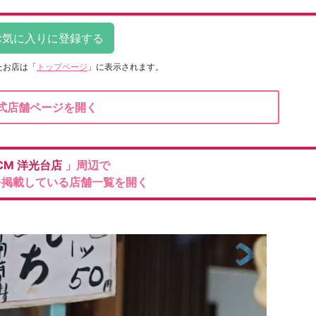
たお店は
「
トップページ
」に表示されます。
式店舗ページを開く
CM
洋光台店
」周辺で
を掲載している店舗一覧を開く