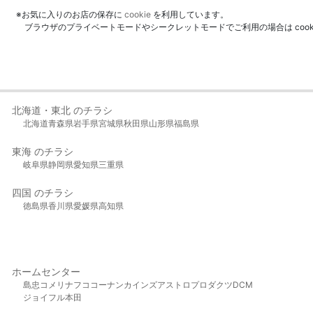
※お気に入りのお店の保存に
cookie
を利用しています。
ブラウザのプライベートモードやシークレットモードでご利用の場合は coo
北海道・東北 のチラシ
北海道
青森県
岩手県
宮城県
秋田県
山形県
福島県
東海 のチラシ
岐阜県
静岡県
愛知県
三重県
四国 のチラシ
徳島県
香川県
愛媛県
高知県
ホームセンター
島忠
コメリ
ナフコ
コーナン
カインズ
アストロプロダクツ
DCM
ジョイフル本田