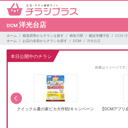
洋光台店
DCM
ホーム
都道府県からチラシを探す
神奈川県
横浜市磯子区
DCM 
ホーム
お店の名前からチラシを探す
DCM
洋光台店
本日公開中のチラシ
画像はイメージです
クイックル夏の家ピカ大作戦!キャンペーン
【DCMアプリ