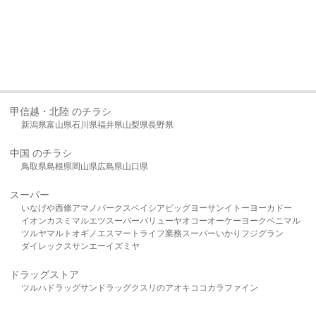
甲信越・北陸 のチラシ
新潟県
富山県
石川県
福井県
山梨県
長野県
中国 のチラシ
鳥取県
島根県
岡山県
広島県
山口県
スーパー
いなげや
西條
アマノパークス
ベイシア
ビッグヨーサン
イトーヨーカドー
イオン
カスミ
マルエツ
スーパーバリュー
ヤオコー
オーケー
ヨークベニマル
ツルヤ
マルト
オギノ
エスマート
ライフ
業務スーパー
いかり
フジグラン
ダイレックス
サンエー
イズミヤ
ドラッグストア
ツルハドラッグ
サンドラッグ
クスリのアオキ
ココカラファイン