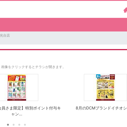
洋光台店
。
画像をクリックするとチラシが開きます。
会員さま限定】特別ポイント付与キ
8月のDCMブランドイチオ
ャン…