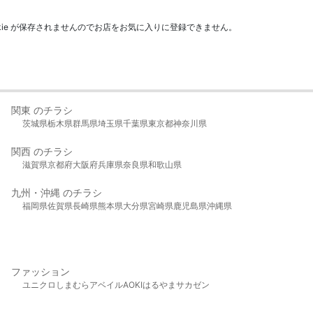
kie が保存されませんのでお店をお気に入りに登録できません。
関東 のチラシ
茨城県
栃木県
群馬県
埼玉県
千葉県
東京都
神奈川県
関西 のチラシ
滋賀県
京都府
大阪府
兵庫県
奈良県
和歌山県
九州・沖縄 のチラシ
福岡県
佐賀県
長崎県
熊本県
大分県
宮崎県
鹿児島県
沖縄県
ファッション
ユニクロ
しまむら
アベイル
AOKI
はるやま
サカゼン