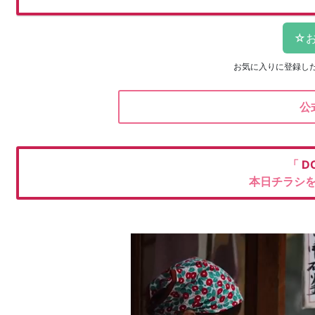
お気に入りに登録し
公
「
D
本日チラシ