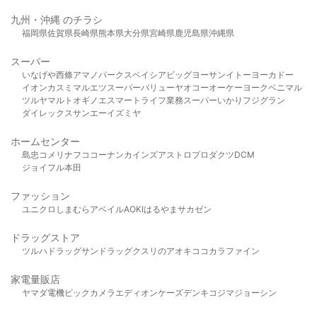
九州・沖縄 のチラシ
福岡県
佐賀県
長崎県
熊本県
大分県
宮崎県
鹿児島県
沖縄県
スーパー
いなげや
西條
アマノパークス
ベイシア
ビッグヨーサン
イトーヨーカドー
イオン
カスミ
マルエツ
スーパーバリュー
ヤオコー
オーケー
ヨークベニマル
ツルヤ
マルト
オギノ
エスマート
ライフ
業務スーパー
いかり
フジグラン
ダイレックス
サンエー
イズミヤ
ホームセンター
島忠
コメリ
ナフコ
コーナン
カインズ
アストロプロダクツ
DCM
ジョイフル本田
ファッション
ユニクロ
しまむら
アベイル
AOKI
はるやま
サカゼン
ドラッグストア
ツルハドラッグ
サンドラッグ
クスリのアオキ
ココカラファイン
家電量販店
ヤマダ電機
ビックカメラ
エディオン
ケーズデンキ
コジマ
ジョーシン