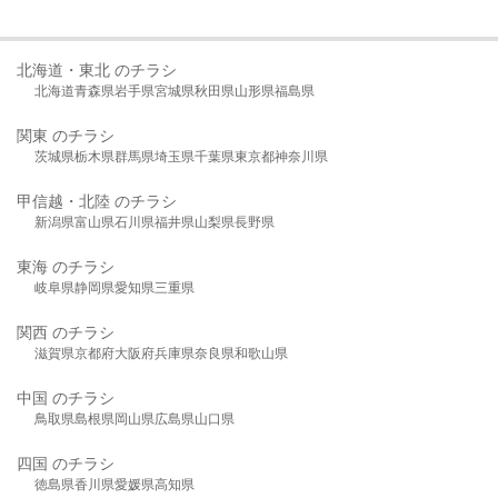
北海道・東北 のチラシ
北海道
青森県
岩手県
宮城県
秋田県
山形県
福島県
関東 のチラシ
茨城県
栃木県
群馬県
埼玉県
千葉県
東京都
神奈川県
甲信越・北陸 のチラシ
新潟県
富山県
石川県
福井県
山梨県
長野県
東海 のチラシ
岐阜県
静岡県
愛知県
三重県
関西 のチラシ
滋賀県
京都府
大阪府
兵庫県
奈良県
和歌山県
中国 のチラシ
鳥取県
島根県
岡山県
広島県
山口県
四国 のチラシ
徳島県
香川県
愛媛県
高知県