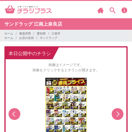
サンドラッグ
江南上奈良店
ホーム
都道府県
愛知県
江南市
ホーム
お店の名前
サンドラッグ
本日公開中のチラシ
画像はイメージです。
画像をクリックするとチラシが開きます。