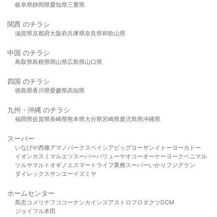
岐阜県
静岡県
愛知県
三重県
関西 のチラシ
滋賀県
京都府
大阪府
兵庫県
奈良県
和歌山県
中国 のチラシ
鳥取県
島根県
岡山県
広島県
山口県
四国 のチラシ
徳島県
香川県
愛媛県
高知県
九州・沖縄 のチラシ
福岡県
佐賀県
長崎県
熊本県
大分県
宮崎県
鹿児島県
沖縄県
スーパー
いなげや
西條
アマノパークス
ベイシア
ビッグヨーサン
イトーヨーカドー
イオン
カスミ
マルエツ
スーパーバリュー
ヤオコー
オーケー
ヨークベニマル
ツルヤ
マルト
オギノ
エスマート
ライフ
業務スーパー
いかり
フジグラン
ダイレックス
サンエー
イズミヤ
ホームセンター
島忠
コメリ
ナフコ
コーナン
カインズ
アストロプロダクツ
DCM
ジョイフル本田