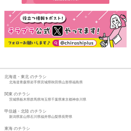
北海道・東北 のチラシ
北海道
青森県
岩手県
宮城県
秋田県
山形県
福島県
関東 のチラシ
茨城県
栃木県
群馬県
埼玉県
千葉県
東京都
神奈川県
甲信越・北陸 のチラシ
新潟県
富山県
石川県
福井県
山梨県
長野県
東海 のチラシ