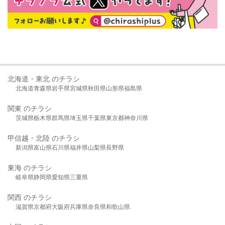
北海道・東北 のチラシ
北海道
青森県
岩手県
宮城県
秋田県
山形県
福島県
関東 のチラシ
茨城県
栃木県
群馬県
埼玉県
千葉県
東京都
神奈川県
甲信越・北陸 のチラシ
新潟県
富山県
石川県
福井県
山梨県
長野県
東海 のチラシ
岐阜県
静岡県
愛知県
三重県
関西 のチラシ
滋賀県
京都府
大阪府
兵庫県
奈良県
和歌山県