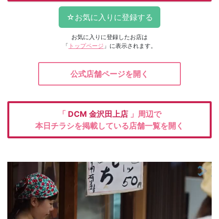
お気に入りに登録したお店は
「
トップページ
」に表示されます。
公式店舗ページを開く
「
DCM
金沢田上店
」周辺で
本日チラシを掲載している店舗一覧を開く