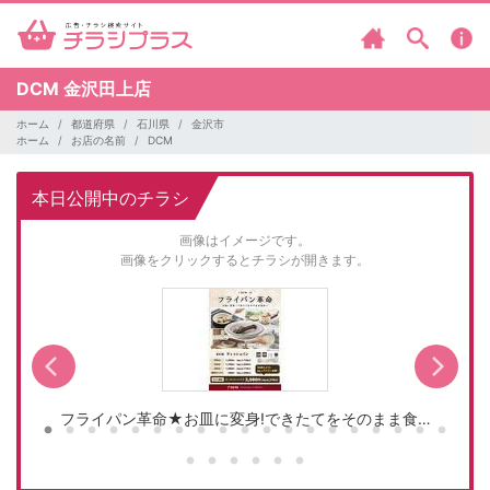
DCM
金沢田上店
ホーム
都道府県
石川県
金沢市
ホーム
お店の名前
DCM
本日公開中のチラシ
画像はイメージです。
画像をクリックするとチラシが開きます。
フライパン革命★お皿に変身!できたてをそのまま食…