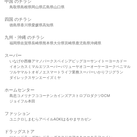
中国 のチラシ
鳥取県
島根県
岡山県
広島県
山口県
四国 のチラシ
徳島県
香川県
愛媛県
高知県
九州・沖縄 のチラシ
福岡県
佐賀県
長崎県
熊本県
大分県
宮崎県
鹿児島県
沖縄県
スーパー
いなげや
西條
アマノパークス
ベイシア
ビッグヨーサン
イトーヨーカドー
イオン
カスミ
マルエツ
スーパーバリュー
ヤオコー
オーケー
ヨークベニマル
ツルヤ
マルト
オギノ
エスマート
ライフ
業務スーパー
いかり
フジグラン
ダイレックス
サンエー
イズミヤ
ホームセンター
島忠
コメリ
ナフコ
コーナン
カインズ
アストロプロダクツ
DCM
ジョイフル本田
ファッション
ユニクロ
しまむら
アベイル
AOKI
はるやま
サカゼン
ドラッグストア