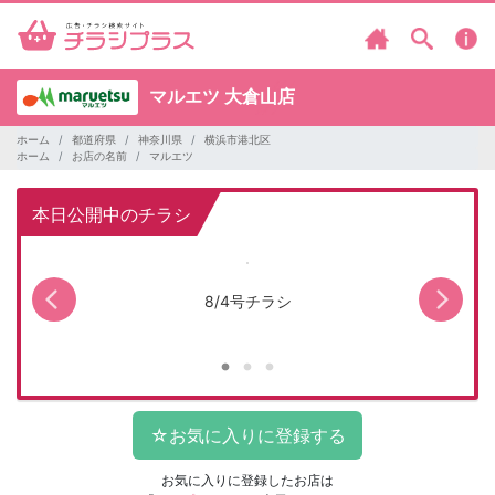
マルエツ
大倉山店
ホーム
都道府県
神奈川県
横浜市港北区
ホーム
お店の名前
マルエツ
本日公開中のチラシ
8/4号チラシ
マ
お気に入りに登録したお店は