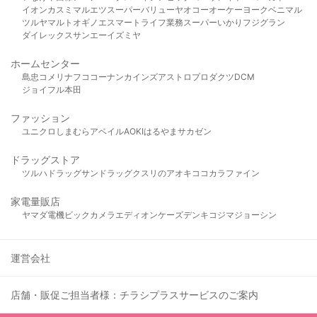
イオン
カスミ
マルエツ
スーパーバリュー
ヤオコー
オーケー
ヨークベニマル
ツルヤ
マルト
オギノ
エスマート
ライフ
業務スーパー
いかり
フジグラン
ダイレックス
サンエー
イズミヤ
ホームセンター
島忠
コメリ
ナフコ
コーナン
カインズ
アストロプロダクツ
DCM
ジョイフル本田
ファッション
ユニクロ
しまむら
アベイル
AOKI
はるやま
サカゼン
ドラッグストア
ツルハドラッグ
サンドラッグ
クスリのアオキ
ココカラファイン
家電量販店
ヤマダ電機
ビックカメラ
エディオン
ケーズデンキ
コジマ
ジョーシン
運営会社
店舗・販促ご担当者様：チラシプラスサービスのご案内