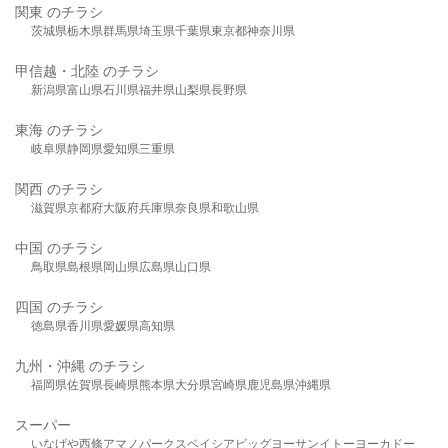
関東 のチラシ
茨城県
栃木県
群馬県
埼玉県
千葉県
東京都
神奈川県
甲信越・北陸 のチラシ
新潟県
富山県
石川県
福井県
山梨県
長野県
東海 のチラシ
岐阜県
静岡県
愛知県
三重県
関西 のチラシ
滋賀県
京都府
大阪府
兵庫県
奈良県
和歌山県
中国 のチラシ
鳥取県
島根県
岡山県
広島県
山口県
四国 のチラシ
徳島県
香川県
愛媛県
高知県
九州・沖縄 のチラシ
福岡県
佐賀県
長崎県
熊本県
大分県
宮崎県
鹿児島県
沖縄県
スーパー
いなげや
西條
アマノパークス
ベイシア
ビッグヨーサン
イトーヨーカドー