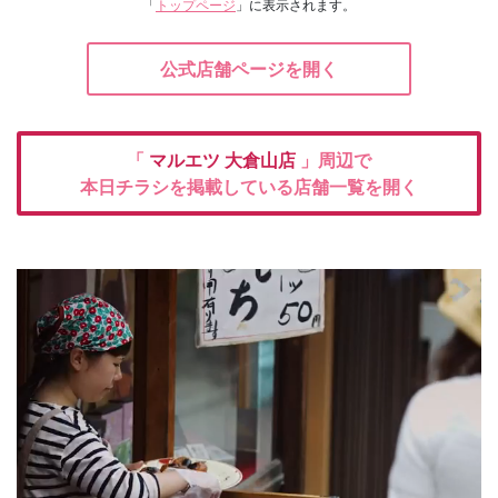
「
トップページ
」に表示されます。
公式店舗ページを開く
「
マルエツ
大倉山店
」周辺で
本日チラシを掲載している店舗一覧を開く