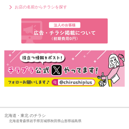
お店の名前からチラシを探す
北海道・東北 のチラシ
北海道
青森県
岩手県
宮城県
秋田県
山形県
福島県