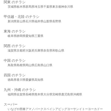
関東 のチラシ
茨城県
栃木県
群馬県
埼玉県
千葉県
東京都
神奈川県
甲信越・北陸 のチラシ
新潟県
富山県
石川県
福井県
山梨県
長野県
東海 のチラシ
岐阜県
静岡県
愛知県
三重県
関西 のチラシ
滋賀県
京都府
大阪府
兵庫県
奈良県
和歌山県
中国 のチラシ
鳥取県
島根県
岡山県
広島県
山口県
四国 のチラシ
徳島県
香川県
愛媛県
高知県
九州・沖縄 のチラシ
福岡県
佐賀県
長崎県
熊本県
大分県
宮崎県
鹿児島県
沖縄県
スーパー
いなげや
西條
アマノパークス
ベイシア
ビッグヨーサン
イトーヨーカドー