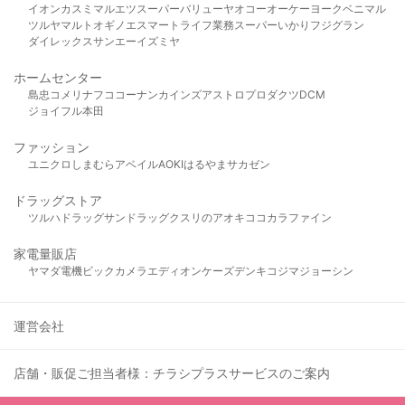
イオン
カスミ
マルエツ
スーパーバリュー
ヤオコー
オーケー
ヨークベニマル
ツルヤ
マルト
オギノ
エスマート
ライフ
業務スーパー
いかり
フジグラン
ダイレックス
サンエー
イズミヤ
ホームセンター
島忠
コメリ
ナフコ
コーナン
カインズ
アストロプロダクツ
DCM
ジョイフル本田
ファッション
ユニクロ
しまむら
アベイル
AOKI
はるやま
サカゼン
ドラッグストア
ツルハドラッグ
サンドラッグ
クスリのアオキ
ココカラファイン
家電量販店
ヤマダ電機
ビックカメラ
エディオン
ケーズデンキ
コジマ
ジョーシン
運営会社
店舗・販促ご担当者様：チラシプラスサービスのご案内